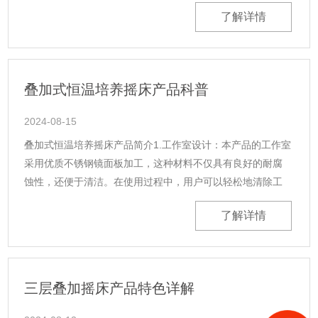
动。2.原因：电源未接通、保险丝熔断或断路器跳闸。3.处
了解详情
理：确认设备已......
叠加式恒温培养摇床产品科普
2024-08-15
叠加式恒温培养摇床产品简介1.工作室设计：本产品的工作室
采用优质不锈钢镜面板加工，这种材料不仅具有良好的耐腐
蚀性，还便于清洁。在使用过程中，用户可以轻松地清除工
作室内的任何污渍或残留物，确保实验环境的洁净度。2.空间
了解详情
利用与控制：为了实验室的......
三层叠加摇床产品特色详解