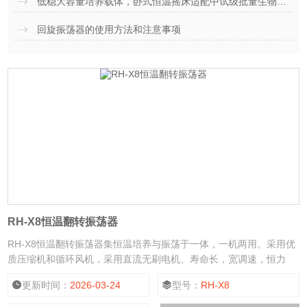
低稳大容量培养载体，卧式恒温摇床适配中试级批量生物实验
回旋振荡器的使用方法和注意事项
RH-X8恒温翻转振荡器
RH-X8恒温翻转振荡器集恒温培养与振荡于一体，一机两用。采用优
质压缩机和循环风机，采用直流无刷电机、寿命长，宽调速，恒力
矩，恒转速，免保养。理念美学设计，带有观察窗。内胆和振动台面
更新时间：
2026-03-24
型号：
RH-X8
采用防菌不锈钢，便于清洁,控制转速电路，保证摇床缓缓启动，平稳
加速，能防止液体溅出，保证实验样品的安全。