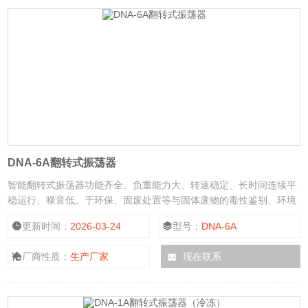
DNA-6A翻转式振荡器
智能翻转式振荡器功能齐全、负重能力大、转速稳定、长时间连续平
稳运行、噪音低。于环保、固废处置等与固体废物的毒性鉴别、环境
监测 、大学实验室、化工厂、农科院、化肥厂、林业部门、质量监
更新时间：
2026-03-24
型号：
DNA-6A
督、食品及药品分析。
厂商性质：
生产厂家
现在联系