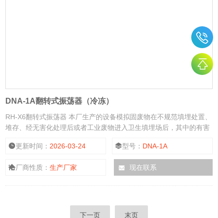
DNA-1A翻转式振荡器（冷冻）
RH-X6翻转式振荡器 本厂生产的设备模拟固废物在不规范填埋处置、
堆存、经无害化处理后或者工业废物进入卫生填埋场后，其中的有害
组分在酸性降水或填埋场渗滤液的影响下，从废物中浸出而进入环境
更新时间：
2026-03-24
型号：
DNA-1A
的过程。能对润滑油类或者含油量高的污泥进行无机和有机毒性浸
出，并提供相应方法。用于废催化剂、土壤样品等固体物质浸提液的
厂商性质：
生产厂家
现在联系
制备。符合标准《固体废物浸出毒性浸出方法硫酸硝酸法》
下一页
末页