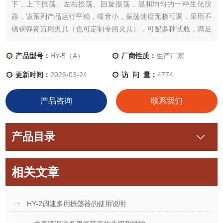
下，上下振荡、左右振荡、回旋振荡，混和均匀的一种生化仪
器，该系列产品运行平稳，噪音小，振荡速度无极可调，采用不
锈钢弹簧万用夹具（也可定制专用夹具），可配多种试瓶，满足
不同客户需要。是生化、生物工程、教学、微生物及医学等行业
研究和生产中的优选设备。
产品型号：
HY-5（A）
厂商性质：
生产厂家
更新时间：
2026-03-24
访 问 量：
4774
产品咨询
联系我们
产品目录
相关文章
HY-2调速多用振荡器的使用说明