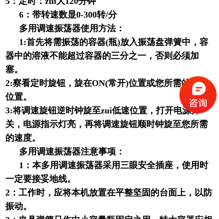
5：定时：zui大120分钟
6
：带转速数显0-300转/分
多用调速振荡器
使用方法：
1:
首先将需振荡的容器(瓶)放入振荡盘弹簧中，容
器中的溶液不能超过容器的三分之一，否则必须加
塞。
2:察看定时旋钮，旋在ON(常开)位置或您所需的时间
位置。
3:将调速旋钮逆时钟旋至zui低速位置，打开电源开
关，电源指示灯亮，再将调速旋钮顺时钟旋至您所需
的速度。
多用调速振荡器
注意事项：
1
：本
多用调速振荡器
采用三眼安全插座，使用时
一定要接妥地线。
2：工作时，应将本机放置在平整坚固的台面上，以防
振动。