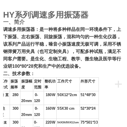
HY
系列调速多用振荡器
一、简介
调速多用振荡器：
是一种将多种样品在同一环境条件下，上
下振荡、左右振荡、回旋振荡，混和均匀的一种生化仪器，
该系列产品运行平稳，噪音小振荡速度无极可调，采用不锈
钢弹簧万用夹具（也可定制夹具），可配多种试瓶，满足不
同客户需要。是生化、生物工程、教学、微生物及医学等行
业研100*80*28究和生产中的优选设备。
二、技术参数：
+
工作
振荡
振荡幅
定时
整机功
工作尺寸
外形尺寸
方式
频率
度
范围
率
垂 直
280
0-
180W
50X12*2cm
51*48*30
20mm
120
往
300
0-
160W
55X30 cm
52*30*24
复
20mm
120
300
0-
220W
75*501*33
垂直
54X36/50X12cm