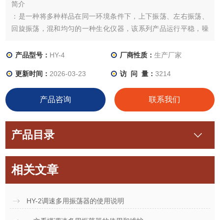
简介
：是一种将多种样品在同一环境条件下，上下振荡、左右振荡、
回旋振荡，混和均匀的一种生化仪器，该系列产品运行平稳，噪
音小振荡速度无极可调，采用不锈钢弹簧万用夹具（也可定制夹
具），可配多种试瓶，满足不同客户需要。是生化、生物工程、
产品型号：
HY-4
厂商性质：
生产厂家
教学、微生物及医学等行业研100*80*28究和生产中的优选设
更新时间：
2026-03-23
访 问 量：
3214
备。
产品咨询
联系我们
产品目录
相关文章
HY-2调速多用振荡器的使用说明