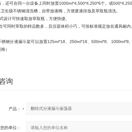
还可在同一台设备上同时放置1000ml*4,500*4,250*6个。或500*4,250*6
下设卫生级不锈钢清洗槽，自带放液阀，方便废液排放及萃取瓶清洗。
盖式设计可快速取放萃取瓶，方便快捷。
 一次可同时萃取的样品数多，且仪器体积小巧，可按标准规定放在通风橱内
锈钢分液漏斗架可以放置125ml*18、250ml*18、500ml*8、1000
规格）
咨询
产品：
您的单位：