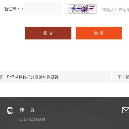
验证码：
请输入计算结
篇：
FYZ-4翻转式分液漏斗振荡器
下一
传 真
0519-82306938