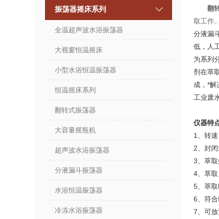
翻
振荡器摇床系列
取工作
全温超声波水浴振荡器
分液漏
低，人
大视窗恒温摇床
为系列
小型水浴恒温振荡器
剂在萃
成，*
恒温摇床系列
工业废
翻转式振荡器
仪器特
大容量摇瓶机
1、转速
2、封
超声波水浴振荡器
3、萃
分液漏斗振荡器
4、萃
5、萃取
水浴恒温振荡器
6、符合
冷冻水浴振荡器
7、可放置