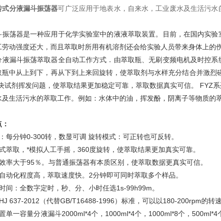
转式分液漏斗振荡器
可广泛应用于地表水，自来水，工业废水及生活污水
。
斗振荡器是一种应用于化学实验室中的液液萃取装置。目前，在国内实验
工劳动强度还大，而且萃取时所用有机溶剂还会给实验人员带来身体上的伤
分液漏斗振荡萃取器全自动工作方式．由萃取瓶、无刷变频电机及时控系
取瓶中从上到下，再从下到上来回旋转，使萃取剂与水样充分结合并激烈
解决试剂挥发问题，使萃取结果更加稳定可靠，萃取数据真实可信。 FYZ
水及生活污水的萃取工作。例如：水体中的油，挥发酚，阴离子等物质的
点：
：每分钟0-300转，数显可调 旋转模式：可正转也可反转。
闭式萃取，*模拟人工手摇，360度旋转，使萃取结果更加真实可靠。
取效率大于95％。与普通振荡器有本质区别，使萃取数据更真实可信。
取自动化程度高，萃取速度快。2分钟即可同时萃取多个样品。
时间：全数字定时，秒、分、小时任选1s-99h99m。
HJ 637-2012（代替GB/T16488-1996）标准，可以以180-200r
单一容量分液漏斗2000ml*4个，1000ml*4个，1000ml*8个，500ml*4