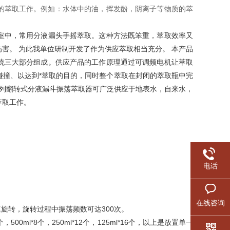
的萃取工作。例如：水体中的油，挥发酚，阴离子等物质的萃
室中，常用分液漏头手摇萃取。这种方法既笨重，萃取效率又
害。 为此我单位研制开发了作为供应萃取相当充分。 本产品
统三大部分组成。供应产品的工作原理通过可调频电机让萃取
碰撞、以达到*萃取的目的，同时整个萃取在封闭的萃取瓶中完
系列翻转式分液漏斗振荡萃取器可广泛供应于地表水，自来水，
萃取工作。
电话
在线咨询
pm的转速旋转，旋转过程中振荡频数可达300次。
个，500ml*8个，250ml*12个，125ml*16个，以上是放置单一