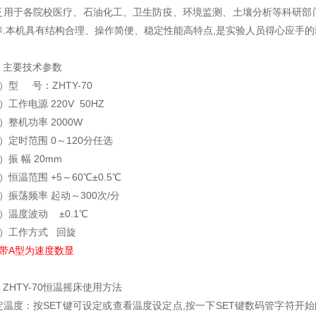
于各院校医疗、石油化工、卫生防疫、环境监测、土壤分析等科研部门
养.本机具有结构合理、操作简便、稳定性能高特点,是实验人员得心应手
主要技术参数
型 号：ZHTY-70
）
工作电源 220V 50HZ
）
整机功率 2000W
）
定时范围 0～120分任选
）
振 幅 20mm
）
恒温范围 +5～60℃±0.5℃
）
振荡频率 起动～300次/分
）
温度波动 ±0.1℃
）
工作方式 回旋
 带A型为速度数显
HTY-70恒温摇床使用方法
度：按SET键可设定或查看温度设定点,按一下SET键数码管字符开