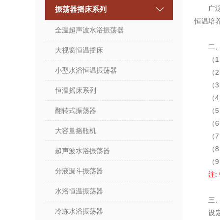
广泛用
振荡器摇床系列
恒温培
全温超声波水浴振荡器
二、
大视窗恒温摇床
（1）
小型水浴恒温振荡器
（2
（3
恒温摇床系列
（4
翻转式振荡器
（5
（6
大容量摇瓶机
（7
（8
超声波水浴振荡器
（9
分液漏斗振荡器
注:
水浴恒温振荡器
三、Z
冷冻水浴振荡器
设定温