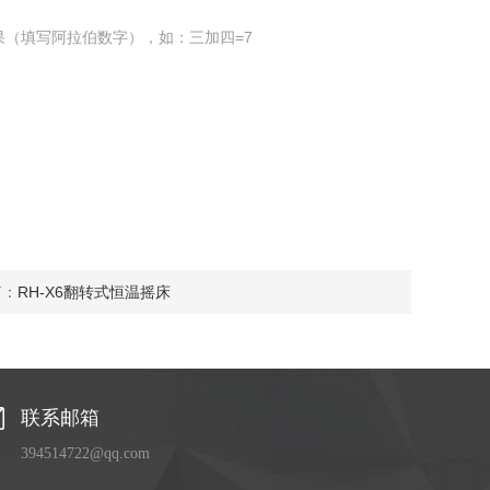
果（填写阿拉伯数字），如：三加四=7
篇：
RH-X6翻转式恒温摇床
联系邮箱
394514722@qq.com