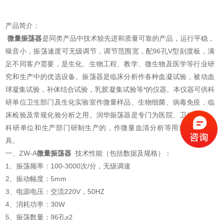
产品简介：
微量振荡器
是同类产品中技术较先进和质量可靠的产品，运行平稳，
噪音小，振荡速度可无级调节，调节范围宽，配96孔V型刻度板，满
足不同客户需要，是生化、生物工程、教学、微生物及医学等行业研
究和生产中的优选设备。振荡器是临床分析作各种血凝试验，被动血
球凝集试验，补体结合试验，乳胶凝集试验等*的仪器。本仪器可供科
研单位卫生部门及生化实验室作微量样品、生物细菌、病毒免疫，临
床检验及常规化验分析之用。润华振荡器是专门为医院、卫生防疫、
科研单位和生产部门研制生产的，作微量血清分析等用途的振荡工
具。
一、ZW-A
微量振荡器
技术性能（包括数据及规格）：
1、振荡频率：100-3000次/分，无级调速
2、振动幅度：5mm
3、电源电压：交流220V，50HZ
4、消耗功率：30W
5、振荡数量：96孔x2