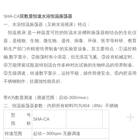
SHA-CA
双数显恒速水浴恒温振荡器
一、水浴恒温振荡器（又称水浴摇床）特点：
恒温摇床:是一种温度可控的恒温水浴槽和振荡器相结合的生化仪
器，是植物、生物、微生物、遗传、病毒、环保、医学等科研、教育
和生产部门作精密培养制备*的实验室设备。其主要特点：①温控精
确,数字显示。②振荡时有小浪花，但无浪花飞溅。③设有机械定时。
④万能弹簧试瓶架特别适合作多种对比试验的生物样品的培养制备。
⑤无级调速，转速数字显示，运转平稳，操作简便安全。⑥内腔采用
不锈钢制作，抗腐蚀性能良好。
带A为数显测速（测速范围：启动-300r/min）
二、恒温振荡器参数：内胆所有材料均为304（8Ni）不锈钢
+
型 号
SHA-CA
指 标
转速范围
起动～300rpm 无极调速