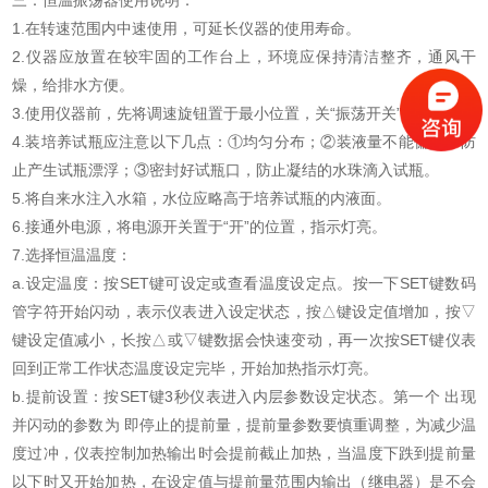
1.在转速范围内中速使用，可延长仪器的使用寿命。
2.仪器应放置在较牢固的工作台上，环境应保持清洁整齐，通风干
燥，给排水方便。
3.使用仪器前，先将调速旋钮置于最小位置，关“振荡开关”。
4.装培养试瓶应注意以下几点：①均匀分布；②装液量不能偏少，防
止产生试瓶漂浮；③密封好试瓶口，防止凝结的水珠滴入试瓶。
5.将自来水注入水箱，水位应略高于培养试瓶的内液面。
6.接通外电源，将电源开关置于“开”的位置，指示灯亮。
7.选择恒温温度：
a.设定温度：按SET键可设定或查看温度设定点。按一下SET键数码
管字符开始闪动，表示仪表进入设定状态，按△键设定值增加，按▽
键设定值减小，长按△或▽键数据会快速变动，再一次按SET键仪表
回到正常工作状态温度设定完毕，开始加热指示灯亮。
b.提前设置：按SET键3秒仪表进入内层参数设定状态。第一个 出现
并闪动的参数为 即停止的提前量，提前量参数要慎重调整，为减少温
度过冲，仪表控制加热输出时会提前截止加热，当温度下跌到提前量
以下时又开始加热，在设定值与提前量范围内输出（继电器）是不会