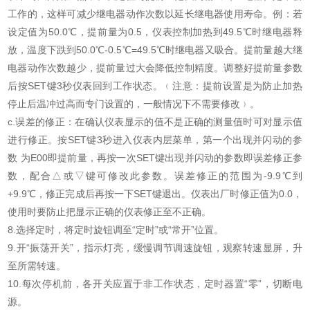
工作的，这样可减少继电器动作次数以延长继电器使用寿命。例：若
设定值为50.0℃，提前量为0.5，仪表控制加热到49.5℃时继电器释
放，温度下跌到50.0℃-0.5℃=49.5℃时继电器又吸合。提前量越大继
电器动作次数越少，提前量过大会降低控制精度。调整好提前量参数
后按SET键3秒仪表回到工作状态。﹙注意：提前设置是为防止加热
停止后温冲过高而专门设置的，一般情况下不需要修改﹚。
c.误差的修正：在确认仪表显示的值不是正确的测量值时可对显示值
进行修正。按SET键3秒进入仪表内层菜单，第一个出现并闪动的参
数 为E00即提前量，再按一次SET键出现并闪动的参数即误差修正参
数，配合△或▽键可修改此参数。误差修正的范围为-9.9℃到
+9.9℃，修正完成后再按一下SET键退出。仪表出厂时修正值为0.0，
使用时要防止把显示正确的仪表修正至不正确。
8.选择定时，将定时旋钮调至“定时”或“常开”位置。
9.开“振荡开关”，指示灯亮，缓慢调节调速旋钮，观察转速显屏，升
至所需转速。
10.每次停机前，各开关应置于非工作状态，定时器置“零”，切断电
源。