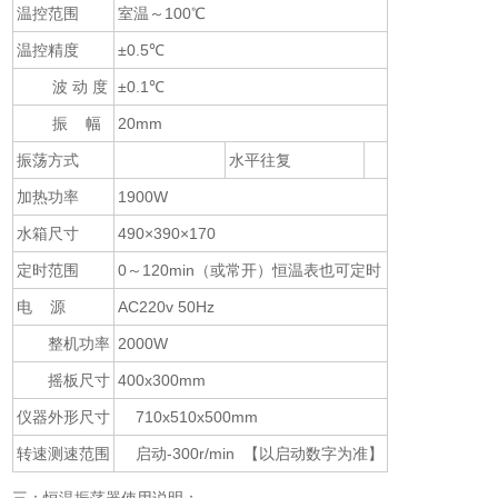
温控范围
室温～100℃
温控精度
±0.5℃
波 动 度
±0.1℃
振 幅
20mm
振荡方式
水平往复
加热功率
1900W
水箱尺寸
490×390×170
定时范围
0～120min（或常开）恒温表也可定时
电 源
AC220v 50Hz
整机功率
2000W
摇板尺寸
400x300mm
仪器外形尺寸
710x510x500mm
转速测速范围
启动-300r/min 【以启动数字为准】
三：恒温振荡器使用说明：