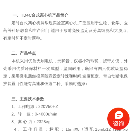
一、TD4C台式离心机产品简介
定时台式离心机属常规实验室离心机,广泛应用于生物、化学、医
药等科研教育和生产部门.适用于放射免疫监定及分离细胞和大质点,
有定时和不定时两种。
二、产品特点
本机采用优质无刷电机，无噪音，仪器小巧玲珑，携带方便，外
壳采用优质环保材料一次成型，坚固耐用，底部有四只优质吸盘稳
定，采用微电脑触摸屏随意设定转速和时间,速度恒定。带自动断电保
护装置（性能有高速和低速二种、采购时选择）
三、主要技术参数
1、工作电源：220V50HZ
2、转 速：0-4000r/min
3、离 心 力：2325×g
4、工作容量：标配：15mlX8 /适配15mlx12 /15mlx6