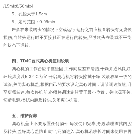
/15mlx8/50mlx4
5、孔径大于1.5cm
5、定时范围：0-99min
严禁在未装转头的情况下空载运行;运行之前应检查转头有无腐蚀
损伤;当转头运行时不要接触正在运行的转头;严禁转头在装载不平衡
的状态下运转。
四、TD4C台式离心机使用说明
离心机的工作台应平整坚固,工作间应整齐清洁,干燥并通风良好,
环境温度以5-32°C为宜.开启离心机将转头擦拭干净.装放称量一致的
试管,关闭离心机盖,根据自己的要求设定离心时间，调节调速旋钮,升
至所需转速.每次停机前,必须将调速旋钮置于最小位置，关电源开关,
切断电源.擦拭内腔及转头,关闭离心机盖。
五、维护保养
离心机盖上不要放置任何物件.每次使用完毕,务必清理擦拭内腔
及转头,盖好离心盖防止灰尘,污物进入.离心机若较长时间未使用在再