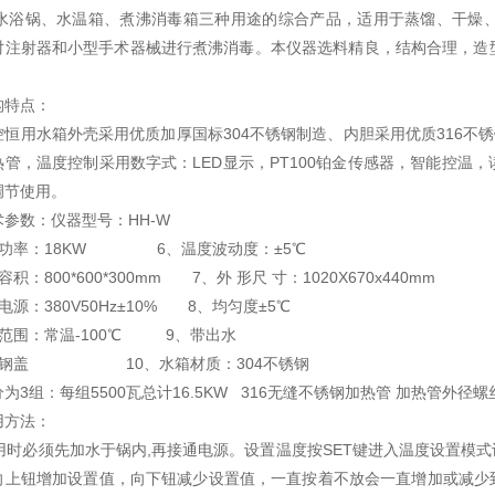
浴锅、水温箱、煮沸消毒箱三种用途的综合产品，适用于蒸馏、干燥、
对注射器和小型手术器械进行煮沸消毒。本仪器选料精良，结构合理，造
构特点：
控恒用水箱外壳采用优质加厚国标304不锈钢制造、内胆采用优质316不
热管，温度控制采用数字式：LED显示，PT100铂金传感器，智能控温
调节使用。
参数：仪器型号：HH-W
热功率：18KW 6、温度波动度：±5℃
积：800*600*300mm 7、外 形尺 寸：1020X670x440mm
电源：380V50Hz±10% 8、均匀度±5℃
温范围：常温-100℃ 9、带出水
锈钢盖 10、水箱材质：304不锈钢
为3组：每组5500瓦总计16.5KW 316无缝不锈钢加热管 加热管外径螺
用方法：
用时必须先加水于锅内,再接通电源。设置温度按SET键进入温度设置模式
向上钮增加设置值，向下钮减少设置值，一直按着不放会一直增加或减少