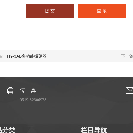
篇：
HY-3AB多功能振荡器
下一
传 真
0519-82306938
品分类
栏目导航