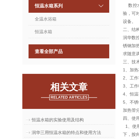
数控水
恒温水箱系列
验，可
全温水浴箱
设备。
二、结
恒温水箱
润华数
锈钢加
查看全部产品
求随意
三、技术
1、加
2、工作容
相关文章
3、工作
4、恒
RELATED ARTICLES
5、不
加热管分
四、使
恒温水箱的实验使用及结构
1、使
润华三用恒温水箱的特点和使用方法
下，按