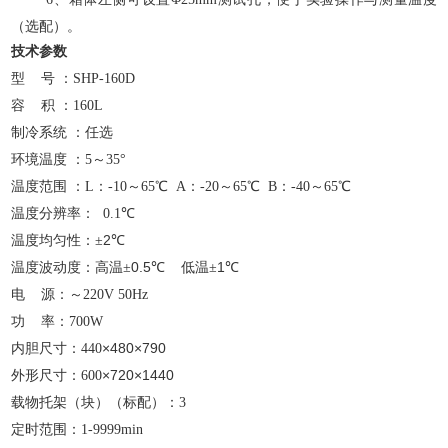
（选配）。
技术参数
型
号
：
SHP-160D
容
积
：
160L
制冷系统
：任选
环境温度
：
5～35°
温度范围
：
L：-10～65℃ A：-20～65℃ B：-40～65℃
温度分辨率：
0.1℃
温度均匀性：
2
±
℃
温度波动度：高温
0.5
低温
1
±
℃
±
℃
电
源：～
220V 50Hz
功
率：
700W
内胆尺寸：
×
480
×
790
440
外形尺寸：
×
720
×
1440
600
载物托架（块）（标配）：
3
定时范围：
1-9999min