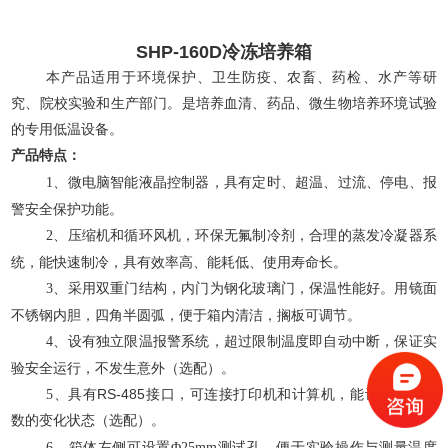
SHP-160D冷冻培养箱
本产品适用于环境保护、卫生防疫、农畜、药检、水产等研
究、院校实验和生产部门。是培养血清、药品、微生物培养环境试验
的专用低温设备。
产品特点：
、微电脑智能液晶控制器，具有定时、超温、过流、停电、报
1
警安全保护功能。
、压缩机和循环风机，环保无氟制冷剂，合理的蒸发冷凝器系
2
统，能快速制冷，具有效率高、能耗低、使用寿命长。
、采用双重门结构，内门为钢化玻璃门，保温性能好。用镜面
3
不锈钢内胆，四角半圆弧，便于箱内清洁，搁板可调节。
、设有独立限温报警系统，超过限制温度即自动中断，保证实
4
验安全运行，不发生意外（选配）。
、具有
RS-485
接口，可连接打印机和
5
计算机，能记录温度参
数的变化状态（选配）。
、箱体左侧可设置
测试孔，便于实验操作与测量温度
6
Φ25mm