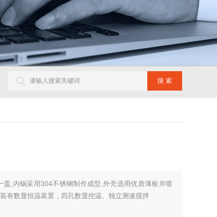
一盖,内锅采用304不锈钢制作成型,外壳选用优质薄板并喷
,并装有数显恒温装置，四孔数显控温、独立测速搅拌