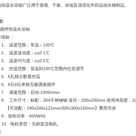
温水浴锅广泛用于蒸馏、干燥、浓缩及浸渍化学药品或生物制品。
数
搅拌恒温水浴锅
指标：
温度范围：常温～100℃
温度波动度：≤±0.1℃
温度均匀度：≤±0.5℃
控温范围：室温到100℃范围内任意调节
6孔独立数显控温
孔6位单独无极调速搅拌
速范围：启动-2400r/min
作尺寸：标配：304不锈钢锅 直径：200x200mm 使用净高度：1
：240x240x121mm/300x300x160mm】费用另加
热功率：600WX6
电机类型：无刷直流电机。
置