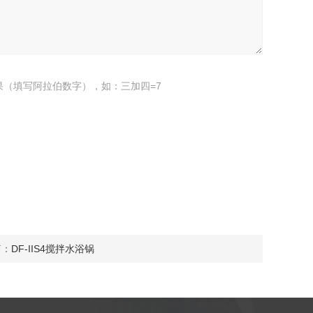
果（填写阿拉伯数字），如：三加四=7
篇：
DF-IIS4搅拌水浴锅