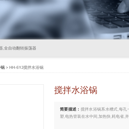
器,全自动翻转振荡器
浴锅
> HH-6YJ搅拌水浴锅
搅拌水浴锅
简要描述：
搅拌水浴锅系水槽式,每孔
塑,电热管装在水中间,加热快,耗电省