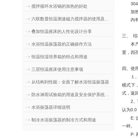
304
搅拌循环水浴锅的加热的好处
加热装
六联数显恒温测速磁力搅拌器的使用及注意事项
内有磁
叠加恒温摇床的人性化设计分享
三、
结
水浴恒温振荡器的正确操作方法
本产
置，四
恒温恒湿培养箱的特点和用途
四、使
三层恒温摇床使用注意事项
１、使
从结构到性能：全面了解水浴恒温振荡器
模式下
式，返
防水淋雨试验箱的用途及安全保护系统的说明
2
、
水浴振荡器详细说明
0.0
认为
E:
制冷水浴振荡器的制冷方式和用途
一样。
P: