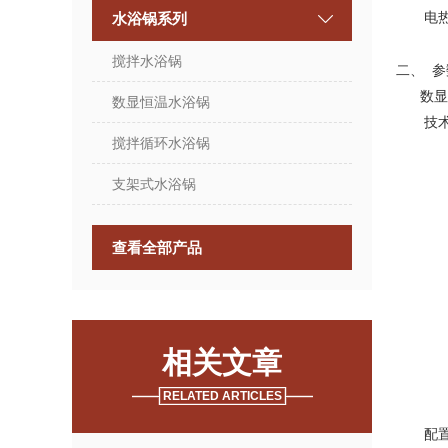
水浴锅系列
电热恒
搅拌水浴锅
二、 参
数显
数显恒温水浴锅
技术
搅拌循环水浴锅
1、 
2、 
支架式水浴锅
3、 
4、 
查看全部产品
5、
6、6
7、 调
8、 工
相关文章
【可选配
9、加
RELATED ARTICLES
10、
配