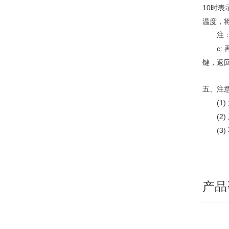
10
时表
温度，
注：当
c:
键，返
五、注
(1)
(2)
(3)
产品