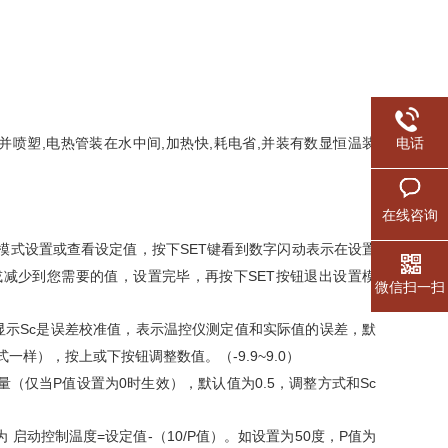
,
,
,
,
电话
并喷塑
电热管装在水中间
加热快
耗电省
并装有数显恒温装
在线咨询
SET
模式设置或查看设定值，按下
键看到数字闪动表示在设置
SET
或减少到您需要的值，设置完毕，再按下
按钮退出设置模
微信扫一扫
Sc
显示
是误差校准值，表示温控仪测定值和实际值的误差，默
-9.9~9.0
式一样），按上或下按钮调整数值。（
）
P
0
0.5
Sc
量（仅当
值设置为
时生效），默认值为
，调整方式和
=
-
10/P
50
P
为
启动控制温度
设定值
（
值）。如设置为
度，
值为