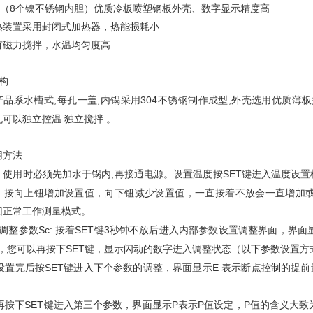
（8个镍不锈钢内胆）优质冷板喷塑钢板外壳、数字显示精度高
置采用封闭式加热器，热能损耗小
力搅拌，水温均匀度高
构
,
,
304
,
品系水槽式
每孔一盖
内锅采用
不锈钢制作成型
外壳选用优质薄板
孔可以独立控温 独立搅拌
。
用方法
,
SET
用时必须先加水于锅内
再接通电源。设置温度按
键进入温度设置
，按向上钮增加设置值，向下钮减少设置值，一直按着不放会一直增加
回正常工作测量模式。
Sc:
SET
3
调整参数
按着
键
秒钟不放后进入内部参数设置调整界面，界面
SET
，您可以再按下
键，显示闪动的数字进入调整状态（以下参数设置方
SET
E
设置完后按
键进入下个参数的调整，界面显示
表示断点控制的提前
SET
P
P
P
再按下
键进入第三个参数，界面显示
表示
值设定，
值的含义大致