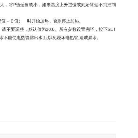
P
太大，将
值适当调小，如果温度上升过慢或则始终达不到控制
值－Ｅ值） 时开始加热，否则停止加热。
20.0
SET
，请不要调整，默认值为
。所有参数设置完毕，按下
,
,
水不能使电热管露出水面
以免烧坏电热管
造成漏水。