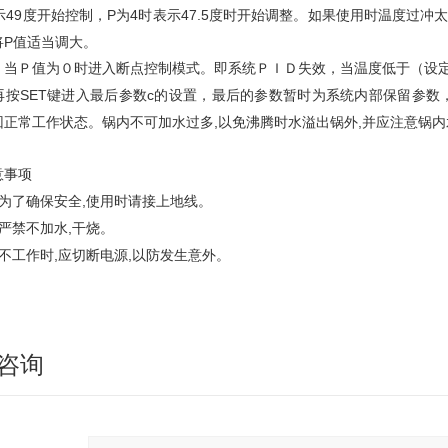
49
P
4
47.5
示
度开始控制，
为
时表示
度时开始调整。如果使用时温度过冲
P
将
值适当调大。
Ｐ值为０时进入断点控制模式。即系统ＰＩＤ失效，当温度低于（设定
SET
c
再按
键进入最后参数
的设置，最后的参数暂时为系统内部保留参数
,
,
回正常工作状态。锅内不可加水过多
以免沸腾时水溢出锅外
并应注意锅内
意事项
,
为了确保安全
使用时请接上地线。
,
严禁不加水
干烧。
,
,
不工作时
应切断电源
以防发生意外。
咨询