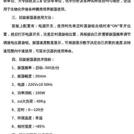
研单位、大专院校及工矿企业等单位，化学分析及各种试样混合均匀场合，还适
用于生物化学做各种菌类培养振荡使用。
三、回旋
振荡器
使用方法：
面板上配置有：电源开关，使用时先将定时器旋钮自线对准
“ON”
常开位
置，然后打开电源开关，注意定时器旋钮位置，再根据自己所需要振荡频率调节
调速电位器旋钮。振荡速度数显显示，可根据显示数字决定自己所要的速度
.
在转
速范围内中速使用，可延长仪器的使用寿命。
四、
回旋振荡器
技术指标：
1
、振荡频率：启动
--300
次
/
分
2
、振荡幅度：
20mm
3
、电源：
220V±10 50Hz
4
、功率消耗：
100W
5
、zui大负荷：
40Kg
6
、定时：
0—120
分
7
、环境温度：常温
8
、相对湿度：
<85%