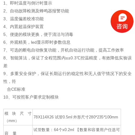
1、即时温度与倒计时显示
2、自动故障检测及蜂鸣器报警功能
3、温度偏差校准功能
4、内置超温保护装置
5、便捷的模块更换，便于清洁与消毒
6、外观精美，led显示即时参数信息
7、可选的断电自动恢复功能，开机自动运行功能，提高工作效率
8、智能算法，保证了全程范围内≤±0.3℃控温精度，有效降低实验误
差
9、多重安全保护，保证长期运行的稳定性和无人值守情况下的安全
性，符
合CE标准
10、可按照客户要求定制模块
模块尺寸
78X114X26 试管0.5ml 外形尺寸280*235*100mm
（mm）
试管数量：64个x0.2ml 【数量和容量用户任选可
容 量