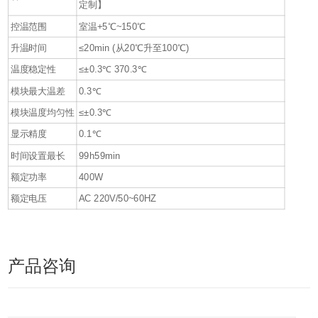
定制】
控温范围
室温+5℃~150℃
升温时间
≤20min (从20℃升至100℃)
温度稳定性
≤±0.3℃ 370.3℃
模块最大温差
0.3℃
模块温度均匀性
≤±0.3℃
显示精度
0.1℃
时间设置最长
99h59min
额定功率
400W
额定电压
AC 220V/50~60HZ
产品咨询