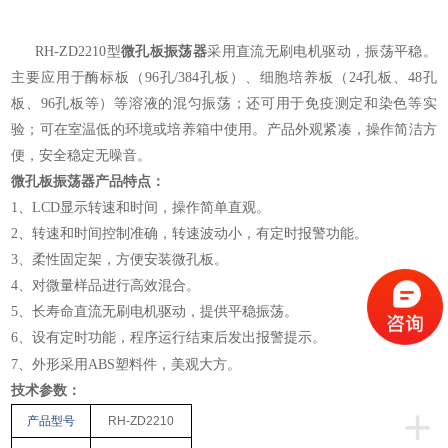
RH-ZD2210型
微孔板振荡器
采用直流无刷电机驱动，振荡平稳。
主要应用于酶标板（96孔/384孔板）、细胞培养板（24孔板、48孔
板、96孔板等）等溶液的混匀振荡；还可用于免疫测定和染色等实
验；可在室温低的环境或培养箱中使用。产品外观紧凑，操作简洁方
便，安全稳定无噪音。
微孔板振荡器
产品特点：
1、LCD显示转速和时间，操作简单直观。
2、转速和时间控制准确，转速波动小，有定时报警功能。
3、柔性固定架，方便安装微孔板。
4、对微量样品进行高效混合。
5、长寿命直流无刷电机驱动，提供平稳振荡。
6、设有定时功能，程序运行结束后发出报警提示。
外形采用
美观大方。
7、
ABS塑料件，
技术参数：
+
产品型号
RH-ZD2210