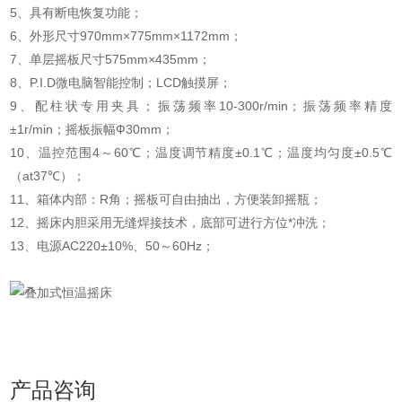
5、具有断电恢复功能；
6、外形尺寸970mm×775mm×1172mm；
7、单层摇板尺寸575mm×435mm；
8、P.I.D微电脑智能控制；LCD触摸屏；
9、配柱状专用夹具；振荡频率10-300r/min；振荡频率精度
±1r/min；摇板振幅Ф30mm；
10、温控范围4～60℃；温度调节精度±0.1℃；温度均匀度±0.5℃
（at37℃）；
11、箱体内部：R角；摇板可自由抽出，方便装卸摇瓶；
12、摇床内胆采用无缝焊接技术，底部可进行方位*冲洗；
13、电源AC220±10%、50～60Hz；
产品咨询