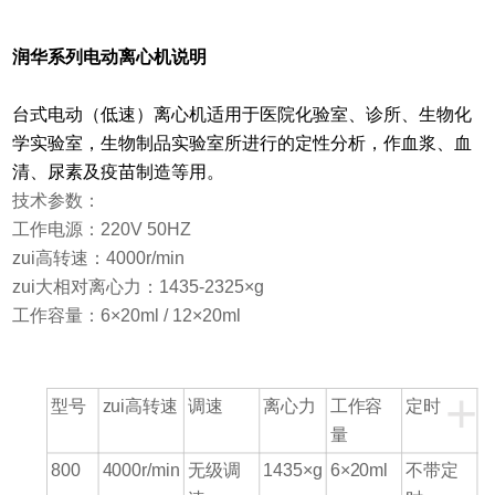
润华系列电动离心机说明
台式电动（低速）离心机适用于医院化验室、诊所、生物化
学实验室，生物制品实验室所进行的定性分析，作血浆、血
清、尿素及疫苗制造等用。
技术参数：
工作电源：
220V 50HZ
zui高转速：
4000r/min
zui大相对离心力：
1435-2325
×
g
工作容量：
6
×
20ml / 12
×
20ml
+
型号
zui高转速
调速
离心力
工作容
定时
量
800
4000r/min
无级调
1435×g
6×20ml
不带定