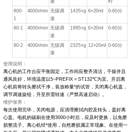
速
时
800-
4000r/min
无级调
1435×g
6×20ml
0-60
分
1
速
80-1
4000r/min
无级调
1995×g
6×20ml
0-60
分
速
80-2
4000r/min
无级调
2325×g
12×20ml
0-60
分
速
使用说明：
离心机的工作台应平衡固定，工作间应整齐清洁，干燥并且
通风良好，环境温度以
5~
PREFIX = ST1
32
℃为宜。开启离
心机前将转头擦拭干净，装放称量*的试管，关闭离心机盖，
调节调速旋钮，升至所需转速
（
严禁高速启动
）
。
维护保养：
每次使用完毕，关闭电源，应清理擦拭内腔及转头，盖好离
心盖。电机的碳刷在使用
3000
小时后，应及时更换，以免磨
损整流子。离心机经*使用，自然磨损属正常现象。在使用一