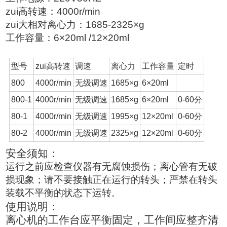
zui高转速：
4000r/min
zui大相对离心力：
1685-2325×g
工作容量：
6×20ml /12×20ml
型号
zui高转速
调速
离心力
工作容量
定时
800
4000r/min
无级调速
1685×g
6×20ml
800-1
4000r/min
无级调速
1685×g
6×20ml
0-60
分
80-1
4000r/min
无级调速
1995×g
12×20ml
0-60
分
80-2
4000r/min
无级调速
2325×g
12×20ml
0-60
分
安全须知：
运行之前应检查仪器有无腐蚀损伤；离心管有无破
损现象；请不要接触正在运行的转头；严禁在转头
装载不平衡的状态下运转
。
使用说明：
离心机的工作台应平衡固定，工作间应整齐清