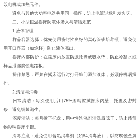
毁电机或加热元件。
避免与其他大功率电器共用同一插座，防止电流过载引发火灾。
二、
小型恒温摇床
防液体渗入与清洁规范
1.液体管理
样品容器选择：优先使用密封性良好的离心管或培养瓶，避免使
用开口容器（如烧杯）防止液体溅出。
摇床内部防护：在摇床内放置防溅托盘或吸水垫，防止冷凝水或
样品泄漏腐蚀电路板。
操作禁忌：严禁在摇床运行时打开舱门添加液体，必须停机后操
作。
2.清洁与消毒
日常清洁：每次使用后用75%酒精擦拭摇床内壁、托盘及密封
条，避免细菌滋生。
深度清洁：每月拆下托盘，用中性洗涤剂清洗后晾干，防止残留
物影响摇床平衡。
消毒注意：避免使用含氯消毒剂（如84消毒液），以防腐蚀金属