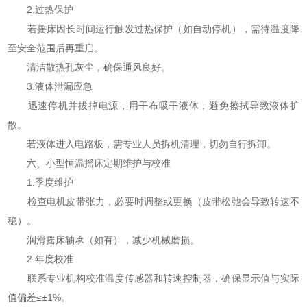
2.过热保护
若摇床因长时间运行触发过热保护（如自动停机），需待温度降
至安全范围后再重启。
清洁散热孔灰尘，确保通风良好。
3.液体泄漏应急
迅速停机并拔掉电源，用干布吸干液体，避免擦拭导致液体扩
散。
若液体进入电路板，需专业人员拆机清理，切勿自行拆卸。
六、小型恒温摇床定期维护与校准
1.季度维护
检查电机皮带张力，必要时调整或更换（皮带松弛会导致转速不
稳）。
润滑摇床轴承（如有），减少机械磨损。
2.年度校准
联系专业机构校准温度传感器和转速控制器，确保显示值与实际
值偏差≤±1%。