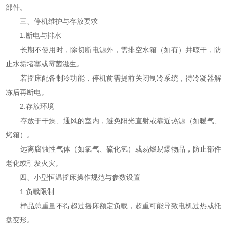
部件。
三、停机维护与存放要求
1.断电与排水
长期不使用时，除切断电源外，需排空水箱（如有）并晾干，防
止水垢堵塞或霉菌滋生。
若摇床配备制冷功能，停机前需提前关闭制冷系统，待冷凝器解
冻后再断电。
2.存放环境
存放于干燥、通风的室内，避免阳光直射或靠近热源（如暖气、
烤箱）。
远离腐蚀性气体（如氯气、硫化氢）或易燃易爆物品，防止部件
老化或引发火灾。
四、小型恒温摇床操作规范与参数设置
1.负载限制
样品总重量不得超过摇床额定负载，超重可能导致电机过热或托
盘变形。