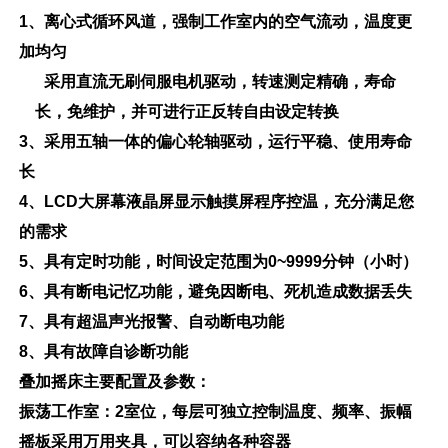
1
、离心式循环风道，强制工作室内的空气流动，温度更
加均匀
2
、采用直流无刷伺服电机驱动，转速测定精确，寿命
长，免维护，并可进行正反转自由设定转换
3
、采用五轴一体的偏心轮轴驱动，运行平稳、使用寿命
长
4
、
LCD
大屏幕液晶屏显示触摸屏程序控温，充分满足您
的需求
5
、具有定时功能，时间设定范围为
0~9999
分钟（小时）
6
、具有断电记忆功能，避免因断电、死机造成数据丢失
7
、具有超温声光报警、自动断电功能
8
、具有故障自诊断功能
叠加摇床主要配置及参数：
振荡
工作室：
2
室位，
每层可独立控制温度、
频率
、振幅
摇板
采用万用夹具
，
可以容纳各种容器