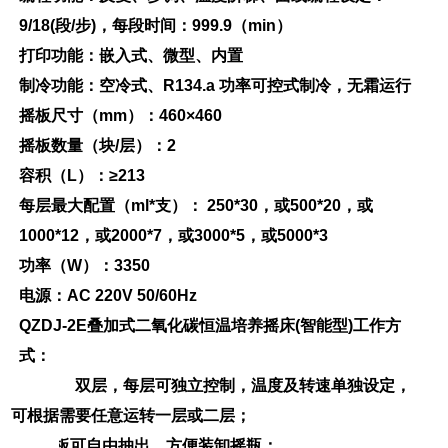
9/18
(
段
/
步
)
，每段时间
：
999.
9
（
mi
n
）
打印功能：嵌入式、微型、内置
制冷功能：空冷式
、
R134.a
功率可控式制冷，无霜运行
摇板尺寸
（
m
m
）：
460
×4
60
摇板数量（
块
/
层）
：
2
容积
（
L
）
：
≥
213
每层最大配置
（
ml
*
支）
：
250*3
0
，
或
500*2
0
，
或
1000*1
2
，
或
2000*
7
，
或
3000*
5
，
或
5000*3
功率
（
W
）
：
3350
电源
：
AC 220V 50/60Hz
QZDJ-2E
叠加式二氧化碳恒温培养摇床(智能型)
工作方
式：
双层，每层可独立控制，温度及转速单独设定，
可根据需要任意运转一层或二层；
1、
摇板可自由抽出，方便装卸摇瓶；