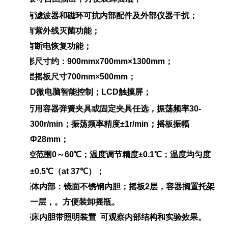
2、
配有滤波器和磁环可抗内部配件及外部仪器干扰；
3、
具有紫外线灭菌功能；
4、
具有断电恢复功能；
5、
外形尺寸
约：
900
mm
x700
mm×
1300
m
m
；
6、
单层摇板尺寸
700
mm×
500
m
m
；
7、
P.I.
D
微电脑智能控制
；
LC
D
触摸屏；
8、
配万用容器弹簧夹具或固定夹具任选，
振荡频率
3
0-
300
r/mi
n
；振荡频率精
度
±1r/mi
n
；摇板振
幅
Ф
28
m
m
；
9、
温控范围
0
～
6
0
℃
；温度调节精
度
±0.
1
℃
；温度均匀
度
±0.
5
℃
（
at 3
7
℃
）；
10、
箱体内部：
镜面不锈钢内胆
；摇板
2
层
，
容器搁置托架
一层，。
方便装卸摇瓶
。
11、
摇床内胆
带照明装置
可观察内部结构和实验效果。