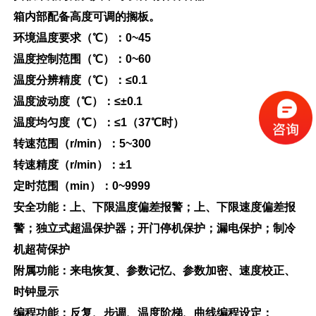
箱内部
配
备
高度可调的搁板。
环境温度要求
（
℃
）：
0
~
4
5
温度控制范围
（
℃
）
：
0~60
温度分辨精度
（
℃
）
：
≤
0.1
温度波动度
（
℃
）
：
≤
±0.1
温度均匀度
（
℃
）
：
≤
1
（
3
7
℃
时）
转速范围
（
r/mi
n
）：
5
~300
转速精度
（
r/mi
n
）
：
±1
定时范围
（
mi
n
）
：
0~9999
安全功能：上、下限温度偏差报警；上、下限速度偏差报
警；独立式超温保护器；开门停机保护；漏电保护；制冷
机超荷保护
附属功能：来电恢复、参数记忆、参数加密、速度校正、
时钟显示
编程功能：反复、步调、温度阶梯、曲线编程设定
：