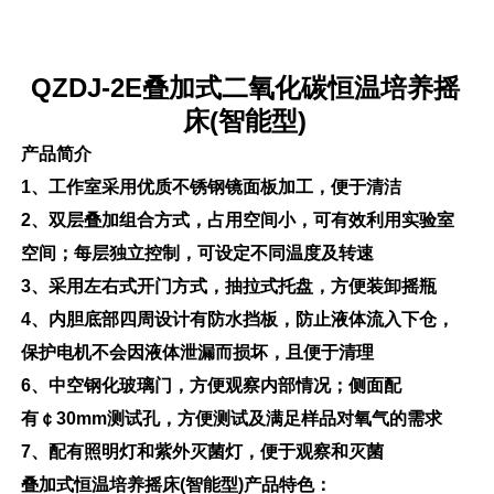
QZDJ-
2
E
叠加式
二氧化碳
恒温培养摇
床
(
智能型
)
产品简介
1
、工作室采用优质不锈钢镜面板加工，便于清洁
2
、
双
层叠加组合方式，占用空间小，可有效利用实验室
空间；每层独立控制，可设定不同温度及转速
3
、采用
左右
式开门方式，抽拉式托盘，方便装卸摇瓶
4
、内胆底部四周设计有防水挡板，防止液体流入下仓，
保护电机不会因液体泄漏而损坏，且便于清理
6
、中空钢化玻璃门，方便观察内部情况；侧面配
有￠
30mm
测试孔，方便测试及满足样品对氧气的需求
7
、配有照明灯和紫外灭菌灯，便于观察和灭菌
叠加式恒温培养摇床
(
智能型
)
产品特色：