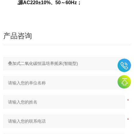
12、
电
源
AC220±10
%
、
5
0
～
60H
z
；
产品咨询