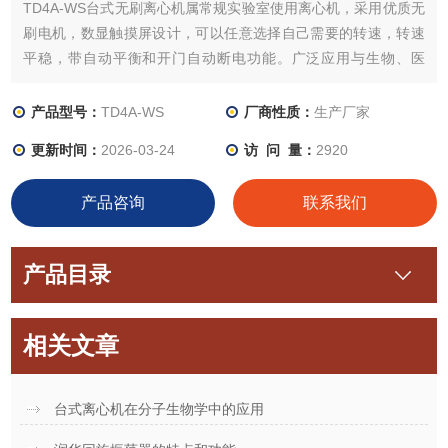
TD4A-WS台式无刷离心机属常规实验室使用离心机，采用优质无
刷电机，数显触摸屏设计，可以任意选择自己需要的转速，转速
平稳，带自动平衡和开门自动断电功能。广泛应用与生物、医
药、化学等科研教育和生产部门,低速低速离心机的最高转速
4000r/min，使用与放射免疫鉴定及分离细胞和大质点，带有不锈
产品型号：
TD4A-WS
厂商性质：
生产厂家
钢内胆更安全，噪音更小
更新时间：
2026-03-24
访 问 量：
2920
产品咨询
联系我们
产品目录
相关文章
台式离心机在分子生物学中的应用