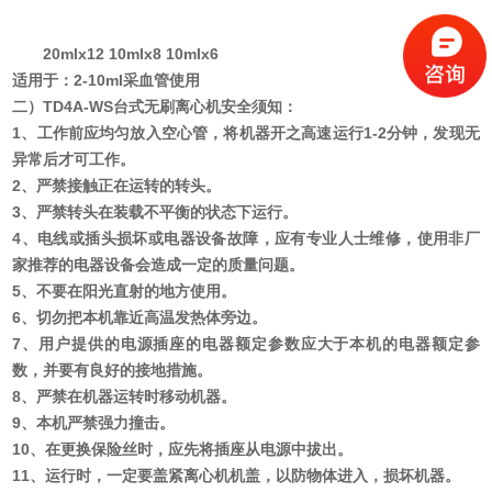
2
1
20mlx12 10mlx8 10mlx6
适用于：
2-10ml采血管使用
二）
TD4A-WS
台式无刷离心机安全须知：
1、工作前应均匀放入空心管，将机器开之高速运行1-2分钟，发现无
异常后才可工作。
2、严禁接触正在运转的转头。
3、严禁转头在装载不平衡的状态下运行。
4、电线或插头损坏或电器设备故障，应有专业人士维修，使用非厂
家推荐的电器设备会造成一定的质量问题。
5、不要在阳光直射的地方使用。
6、切勿把本机靠近高温发热体旁边。
7、用户提供的电源插座的电器额定参数应大于本机的电器额定参
数，并要有良好的接地措施。
8、严禁在机器运转时移动机器。
9、本机严禁强力撞击。
10、在更换保险丝时，应先将插座从电源中拔出。
11、运行时，一定要盖紧离心机机盖，以防物体进入，损坏机器。