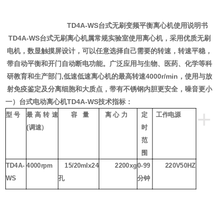
TD4A-WS
台式无刷变频平衡离心机使用说明书
TD4A-WS
台式无刷离心机属常规实验室使用离心机，采用优质无刷
电机，数显触摸屏设计，可以任意选择自己需要的转速，转速平稳，
带自动平衡
和开门自动断电
功能。广泛应用与生物、医药、化学等科
研教育和生产部门
,低速低速离心机的最高转速4000r/min，使用与放
射免疫鉴定及分离细胞和大质点，带有不锈钢内胆更安全，噪音更小
一）
台式电动离心机
TD4A-WS
技术指标：
+
型
号
最高转速
容
量
离
心
力
定
工作电源
(调速）
时
范
围
5
TD4A-
4000rpm
15/20
ml
x24
2200
xg
0-99
220V50HZ
1
WS
孔
分钟
1
1