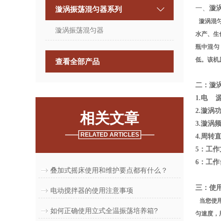
一、
漩
漩涡振荡混匀器系列
漩涡
混
漩涡振荡混匀器
水产、生
瓶中混匀
低。该机
查看全部产品
二：
漩
1.
电
2.漩涡
相关文章
3.漩涡频
RELATED ARTICLES
4.周转
5
：
工作
6：工
叠加式摇床使用和维护要点都有什么？
三：使
电动搅拌器的使用注意事项
当您使
如何正确使用立式全温振荡培养箱?
匀速度，