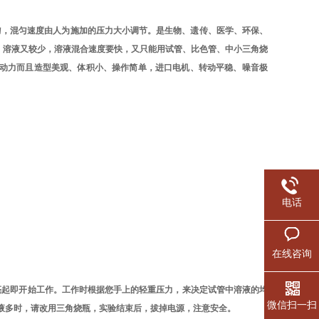
匀，混匀速度由人为施加的压力大小调节。是生物、遗传、医学、环保、
，溶液又
较少，溶液混合速度要快，又只能用试管、比色管、
中小
三角烧
动力而且造型美观、体积小、操作简单，进口电机、转动平稳、噪音极
电话
在线咨询
亮起即开始工作。工作时根据您手上的轻重压力，来决定试管中溶液的均
微信扫一扫
溶液多时，请改用三角烧瓶，实验结束后，拔掉电源，注意安全。