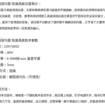
涡混匀器 快速高效
仪器简介：
匀器又称旋涡混合器，主要依靠装液容器与旋盘的平稳接触，使容器内的溶液快速混
化实验室、分析室、教育科研的理想工具
旋涡混合器主要是对于那些化学反应比较大
，提供了较理想的设备。该仪器不仅解决了搅拌器不能解决的问题，又节省了大量劳
原理是电机带动一定角度的偏心。
涡混匀器 快速高效
技术参数
源：
220V50HZ
功率：40W
率：0-3000转/min 速度可调
直接：5mm
方式：连续
作台面：碗型混匀头（可清洗）
用方法：
用本仪器时，请检查一下随机配件是否齐全，然后通上电源、打开电源开关，指示灯
用力下压，速度和漩涡增加，反之渐弱，试管容量一般不要超出1/2较好，实验使用