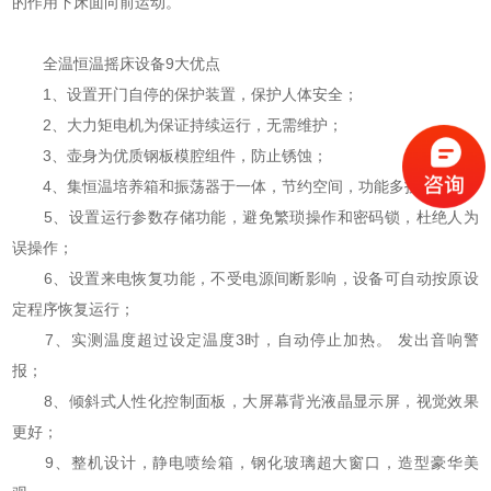
的作用下床面向前运动。
全温恒温摇床设备9大优点
1、设置开门自停的保护装置，保护人体安全；
2、大力矩电机为保证持续运行，无需维护；
3、壶身为优质钢板模腔组件，防止锈蚀；
4、集恒温培养箱和振荡器于一体，节约空间，功能多投资少；
5、设置运行参数存储功能，避免繁琐操作和密码锁，杜绝人为
误操作；
6、设置来电恢复功能，不受电源间断影响，设备可自动按原设
定程序恢复运行；
7、实测温度超过设定温度3时，自动停止加热。 发出音响警
报；
8、倾斜式人性化控制面板，大屏幕背光液晶显示屏，视觉效果
更好；
9、整机设计，静电喷绘箱，钢化玻璃超大窗口，造型豪华美