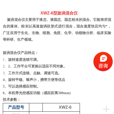
XWZ-6
型
旋涡混合仪
漩涡混合仪主要用于液态、液固态、固态粉
末的混合。它能将所混
合的液体、粉末以高速旋涡状形式进行混合，混合速度快且均匀*，
广泛应用于
生化、生物、细胞、免疫、化学、动植物分析、临床实验
等
科研、生产领域
。
旋涡混合仪
产品特点：
旋转速度连续可调。
1、
2、
2、工作平台可更换以适应不同对象。
可选。
3、
工作方式连续、点
触、调速
4、旋转平稳、噪声小
，携带方便等优点
5、可以选择感应控制。
6、本机带光控感应功能（感应距离300mm)
技术参数：
+
产品型号
XWZ-6