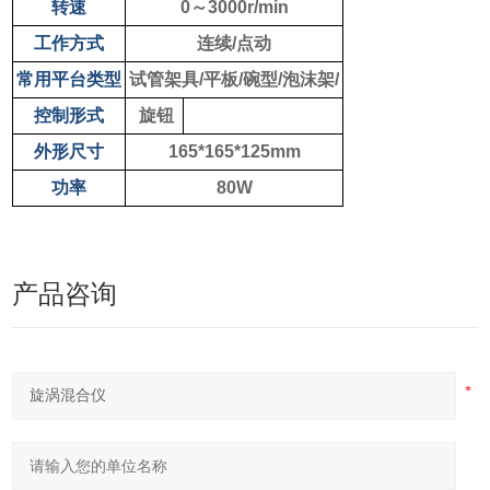
转速
0～3000r/min
工作方式
连续/点动
常用平台类型
试管架具
/
平板/碗型/泡沫架
/
控制形式
旋钮
外形尺寸
165*165*125mm
功率
8
0W
产品咨询