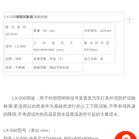
+
LX-500
淋雨试验箱
智能控制
喷孔直径：
重量：45（kg）
水管直径：φ16mm
φ0.4mm
工作室尺寸：
喷水环半径：
型号：LX-500
800×800×800（mm）
R375mm
品牌：润华
温度范围：常温（℃）
加工定制：是
材质：不锈钢
测量范围：模拟气候实验
LX-500用途：用于外部照明和信号装置及汽车灯具外壳防护试验
检测,更适用以自然条件为基础所进行的人工下雨试验,不带有强风速
的降雨,不考虑试件的高温及雨水温度温差所引起的大量进水。
LX-500型号（单位:mm）：
型号 LX-500 内形尺寸D×W×H 800×800×800mm