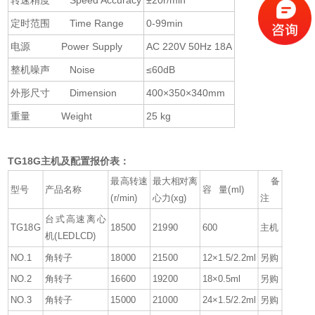
定时范围 Time Range
0-99min
电源 Power Supply
AC 220V 50Hz 18A
整机噪声 Noise
≤60dB
外形尺寸 Dimension
400×350×340mm
重量 Weight
25 kg
TG18G主机及配置报价表：
最高转速
最大相对离
备
型号
产品名称
容 量(ml)
(r/min)
心力(xg)
注
台式高速离心
TG18G
18500
21990
600
主机
机(LEDLCD)
NO.1
角转子
18000
21500
12×1.5/2.2ml
另购
NO.2
角转子
16600
19200
18×0.5ml
另购
NO.3
角转子
15000
21000
24×1.5/2.2ml
另购