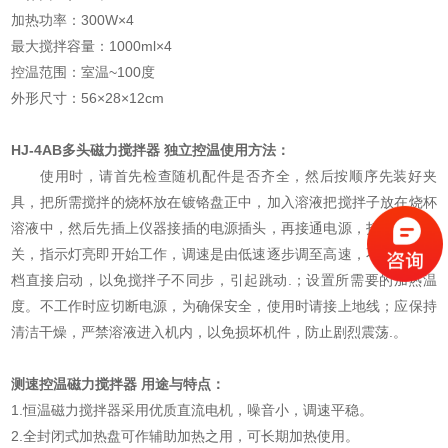
加热功率：300W×4
最大搅拌容量：1000ml×4
控温范围：室温~100度
外形尺寸：56×28×12cm
HJ-4AB
多头磁力搅拌器 独立控温
使用方法：
使用时，请首先检查随机配件是否齐全，然后按顺序先装好夹
具，把所需搅拌的烧杯放在镀铬盘正中，加入溶液把搅拌子放在烧杯
溶液中，然后先插上仪器接插的电源插头，再接通电源，打开电源开
关，指示灯亮即开始工作，调速是由低速逐步调至高速，不允许高速
档直接启动，以免搅拌子不同步，引起跳动.；设置所需要的加热温
度。不工作时应切断电源，为确保安全，使用时请接上地线；应保持
清洁干燥，严禁溶液进入机内，以免损坏机件，防止剧烈震荡.。
测速控温磁力搅拌器 用途与特点：
1.恒温磁力搅拌器采用优质直流电机，噪音小，调速平稳。
2.全封闭式加热盘可作辅助加热之用，可长期加热使用。