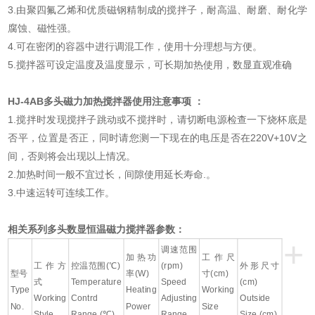
3.由聚四氟乙烯和优质磁钢精制成的搅拌子，耐高温、耐磨、耐化学
腐蚀、磁性强。
4.可在密闭的容器中进行调混工作，使用十分理想与方便。
5.搅拌器可设定温度及温度显示，可长期加热使用，数显直观准确
HJ-4AB多头磁力加热搅拌器使用注意事项 ：
1.搅拌时发现搅拌子跳动或不搅拌时，请切断电源检查一下烧杯底是
否平，位置是否正，同时请您测一下现在的电压是否在220V+10V之
间，否则将会出现以上情况。
2.加热时间一般不宜过长，间隙使用延长寿命.。
3.中速运转可连续工作。
相关系列多头数显恒温磁力搅拌器参数：
+
调速范围
加热功
工作尺
工作方
控温范围(℃)
(rpm)
外形尺寸
型号
率(W)
寸(cm)
式
Temperature
Speed
(cm)
Type
Heating
Working
Working
Contrd
Adjusting
Outside
No.
Power
Size
Style
Range (℃)
Range
Size (cm)