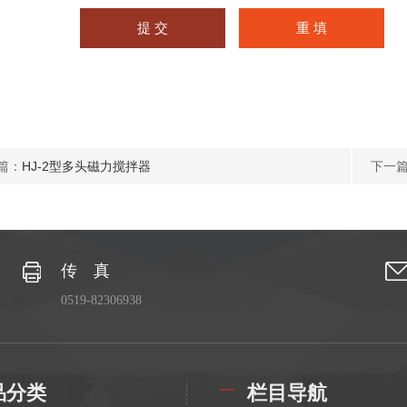
篇：
HJ-2型多头磁力搅拌器
下一
传 真
0519-82306938
品分类
栏目导航