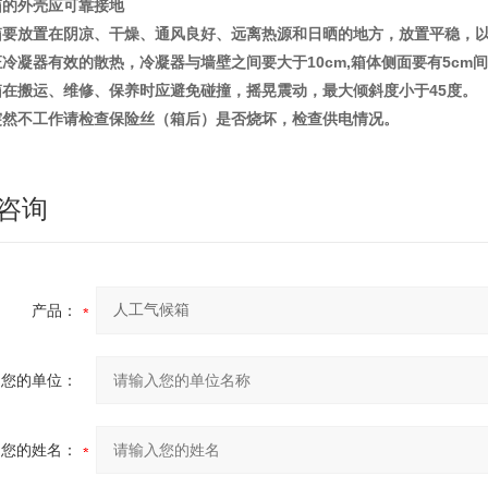
养箱的外壳应可靠接地
养箱要放置在阴凉、干燥、通风良好、远离热源和日晒的地方，放置平稳，
证冷凝器有效的散热，冷凝器与墙壁之间要大于10cm,箱体侧面要有5cm
养箱在搬运、维修、保养时应避免碰撞，摇晃震动，最大倾斜度小于45度。
器突然不工作请检查保险丝（箱后）是否烧坏，检查供电情况。
咨询
产品：
您的单位：
您的姓名：