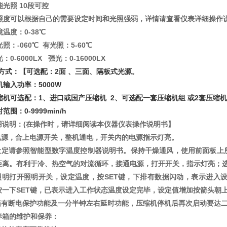
能光照 10段可控
光照度可以根据自己的需要设定时间和光照强弱，详情请查看仪表详细操作
境温度：0-38℃
光照：-060℃ 有光照：5-60℃
：0-6000LX 强光：0-16000LX
照方式：【可选配：2面 、三面、隔板式光源。
机输入功率：5000W
缩机可选配：1、进口或国产压缩机 2、可选配一套压缩机组 或2套压缩
范围：0-9999min/h
用说明：(在操作时，请详细阅读本仪器仪表操作说明书】
通电源，合上电源开关，整机通电，开关内的电源指示灯亮。
温设定请参照智能型数字温度控制器说明书。保持干燥通风，使用前面板
距离。有利于冷、热空气的对流循环，接通电源，打开开关，指示灯亮；
需照明打开照明开关，设定温度，按SET键，下排有数据闪动，表示进
按一下SET键，已表示进入工作状态温度设定完毕，设定值增加按箭头朝
养箱有断电保护功能及一分半钟左右延时功能，压缩机停机后再次启动要达
养箱的维护和保养：