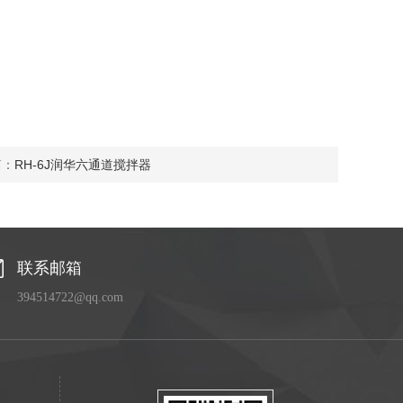
篇：
RH-6J润华六通道搅拌器
联系邮箱
394514722@qq.com