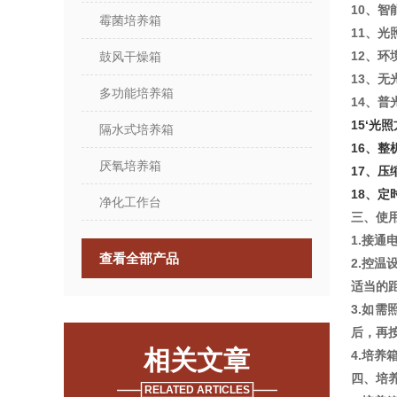
10、智
霉菌培养箱
11、
12、环
鼓风干燥箱
13、无
多功能培养箱
14、普光
15‘光
隔水式培养箱
16、整
厌氧培养箱
17、压
18、定时
净化工作台
三、使
1.接
查看全部产品
2.控
适当的
3.如
后，再
相关文章
4.培
四、培
RELATED ARTICLES