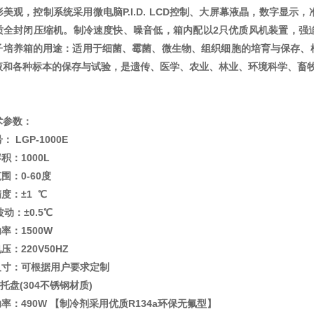
形美观，控制系统采用微电脑
P.I.D. LCD控制、大屏幕液晶，数字
质全封闭压缩机。制冷速度快、噪音低，箱内配以2只优质风机装置，强
子培养箱的用途：适用于细菌、霉菌、微生物、组织细胞的培育与保存、
液和各种标本的保存与试验，是遗传、医学、农业、林业、环境科学、畜
术参数：
号：
LGP-1000E
有效容积：1000L
范围：0-60度
控温精度：±1 ℃
波动：±0.5℃
热功率：1500W
压：220V50HZ
尺寸：可根据用户要求定制
8块托盘(304不锈钢材质)
功率：490W 【制冷剂采用优质R134a环保无氟型】