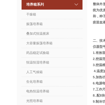
整体外
培养箱系列
统为优
干燥箱
和，种
疫苗血
振荡培养箱
叠加式恒温摇床
二、技
大容量振荡培养箱
仪器型
药品稳定试验箱
1.
2.控温
恒温恒湿培养箱
3.
4.温度
人工气候箱
5.加
生化培养箱
6.电源电
7.工作
电热恒温培养箱
8..配
光照培养箱
9.制冷