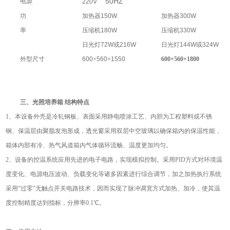
50HZ
电源
220V
功
加热器
150W
加热器
300W
率
压缩机
180W
压缩机
330W
日光灯
72W
或
216W
日光灯
144W
或
324W
外型尺寸
600
×
560
×
1550
600
×560×1800
三、光照培养箱 结构特点
1
、本设备外壳是冷轧钢板、表面采用静电喷涂工艺、内胆为工程塑料或不锈
钢、保温层由聚脂发泡形成，透光窗采用双层中空玻璃以确保箱内的保温性能，
箱体内部有冷、热气风道箱内气体循环流畅、温度更加均匀。
2、设备的控温系统应用先进的电子电路，实现模拟控制。采用PID方式对环境温
度变化、电源电压波动、负载变化等诸多因素进行综合调节，加之加热执行系统
采用“过零"无触点开关电路技术，因而实现了脉冲调宽方式加热、加冷，使其温
度控制精度达到指标，分辨率0.1℃。