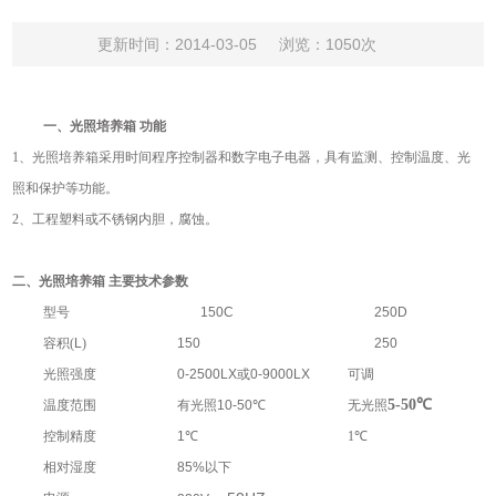
更新时间：2014-03-05
浏览：1050次
一、光照培养箱 功能
1
、光照培养箱采用时间程序控制器和数字电子电器，具有监测、控制温度、光
照和保护等功能。
2、工程塑料或不锈钢内胆，腐蚀。
二、光照培养箱 主要技术参数
型号
150C
250D
容积(
L
)
150
250
光照强度
0-2500LX
或
0-9000LX
可调
5-50℃
温度范围
有光照
10-50
℃
无光照
控制精度
1
℃
1
℃
相对湿度
85%
以下