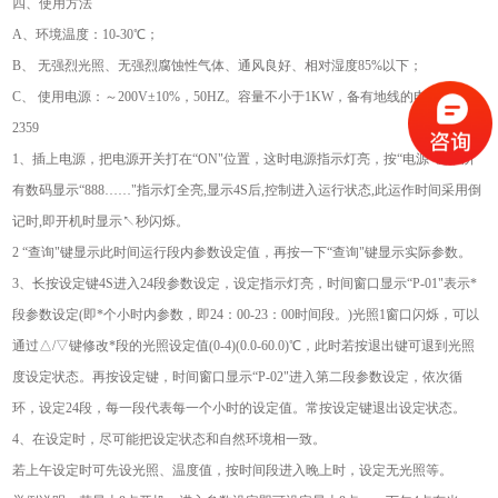
四、使用方法
A、环境温度：10-30℃；
B、 无强烈光照、无强烈腐蚀性气体、通风良好、相对湿度85%以下；
C、 使用电源：～200V±10%，50HZ。容量不小于1KW，备有地线的电源插座；
2359
1、插上电源，把电源开关打在“ON"位置，这时电源指示灯亮，按“电源"键，所
有数码显示“888……"指示灯全亮,显示4S后,控制进入运行状态,此运作时间采用倒
记时,即开机时显示↖秒闪烁。
2 “查询"键显示此时间运行段内参数设定值，再按一下“查询"键显示实际参数。
3、长按设定键4S进入24段参数设定，设定指示灯亮，时间窗口显示“P-01"表示*
段参数设定(即*个小时内参数，即24：00-23：00时间段。)光照1窗口闪烁，可以
通过△/▽键修改*段的光照设定值(0-4)(0.0-60.0)℃，此时若按退出键可退到光照
度设定状态。再按设定键，时间窗口显示“P-02"进入第二段参数设定，依次循
环，设定24段，每一段代表每一个小时的设定值。常按设定键退出设定状态。
4、在设定时，尽可能把设定状态和自然环境相一致。
若上午设定时可先设光照、温度值，按时间段进入晚上时，设定无光照等。