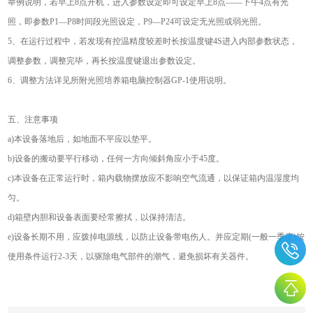
举例说明，若早上8点开机，进入参数设定即可设定早上8点——下午4点有光
照，即参数P1—P8时间段光照设定，P9—P24可设定无光照或弱光照。
5、在运行过程中，若发现有控温精度较差时长按温度键4S进入内部参数状态，
调整参数，调整完毕，再长按温度键退出参数设定。
6、调整方法详见所附光照培养箱电脑控制器GP-1使用说明。
五、注意事项
a)本设备落地后，如地面不平应以垫平。
b)设备的搬动要平行移动，任何一方向倾斜角应小于45度。
c)本设备在正常运行时，箱内载物摆放应不影响空气流通，以保证箱内温湿度均
匀。
d)箱壁内胆和设备表面要经常擦拭，以保持清洁。
e)设备长期不用，应拨掉电源线，以防止设备带电伤人。并应定期(一般一季度)按
使用条件运行2-3天，以驱除电气部件的潮气，避免损坏有关器件。