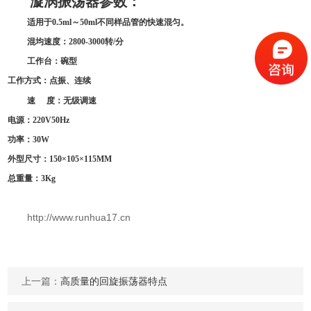
漩涡振荡器参数：
适用于
0.5ml
～
50ml
不同样品管的快速混匀。
混均速度：
2800-3000
转
/
分
工作台：碗型
工作方式：点振、连续
速
度：无级调速
电源：
220V50Hz
功率：
30W
外型尺寸：
150×105×115MM
总重量：
3Kg
http://www.runhua17.cn
上一篇：
高质量的回旋振荡器特点