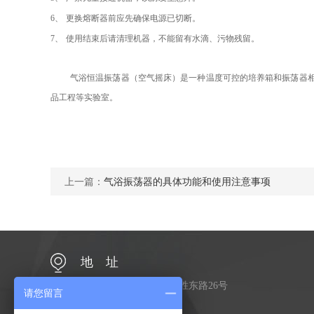
6
、
更换熔断器前应先确保电源已切断。
7
、
使用结束后请清理机器，不能留有水滴、污物残留。
气浴恒温振荡器（空气摇床）是一种温度可控的培养箱和振荡器
品工程等实验室。
上一篇：
气浴振荡器的具体功能和使用注意事项
地 址
江苏省常州市金坛区金胜东路26号
请您留言