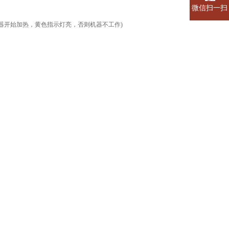
微信扫一扫
器开始加热，黄色指示灯亮，否则机器不工作
)