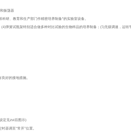
和振荡器
等科研、教育和生产部门作精密培养制备*的实验室设备。
；
(4)
弹簧试瓶架特别适合做多种对比试验的生物样品的培养制备；
(5)
无级调速，运转
有良好的接地措施。
。
设定见zui后图示
)
定时器调至
“
常开
”
位置。