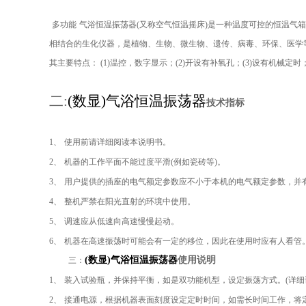
多功能
气浴恒温振荡器
(
又称空气恒温摇床
)
是一种温度可控的恒温气箱
相结合的生化仪器，是植物、生物、微生物、遗传、病毒、环保、医学
其主要特点：
(1)
温控，数字显示；
(2)
开设有补氧孔；
(3)
设有机械定时
二
:
(
数显
)
气浴恒温振荡器
技术指标
1
、
使用前请详细阅读本说明书。
2
、
机器的工作平面不能过度平滑
(
例如瓷砖等
)
。
3
、
用户提供的插座的电气额定参数应不小于本机的电气额定参数，并
4
、
整机严禁在阳光直射的环境中使用。
5
、
调速应从低速向高速慢慢起动。
6
、
机器在高速振荡时可能会有一定的移位，因此在使用时应有人看管
(
数显
)
气浴恒温振荡器
使用说明
三：
1
、
装入试验瓶，并保持平衡，如是双功能机型，设定振荡方式。
(
详细
2
、
接通电源，根据机器表面刻度设定定时时间，如需长时间工作，将