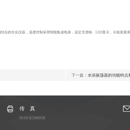
相结合的生化仪器，温度控制采用智能集成电路，设定无漂移、
LED
显示，示值直观
下一篇：
水浴振荡器的功能特点
传 真
0519-82306938