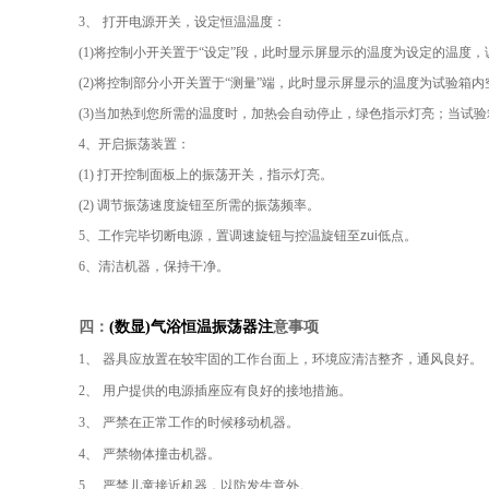
3
、
打开电源开关，设定恒温温度：
(1)
将控制小开关置于
“
设定
”
段，此时显示屏显示的温度为设定的温度，
(2)
将控制部分小开关置于
“
测量
”
端，此时显示屏显示的温度为试验箱内
(3)
当加热到您所需的温度时，加热会自动停止，绿色指示灯亮；当试验
4
、开启振荡装置：
(1)
打开控制面板上的振荡开关，指示灯亮。
(2)
调节振荡速度旋钮至所需的振荡频率。
5
、工作完毕切断电源，置调速旋钮与控温旋钮至zui低点。
6
、清洁机器，保持干净。
四：
(
数显
)
气浴恒温振荡器注
意事项
1
、
器具应放置在较牢固的工作台面上，环境应清洁整齐，通风良好。
2
、
用户提供的电源插座应有良好的接地措施。
3
、
严禁在正常工作的时候移动机器。
4
、
严禁物体撞击机器。
5
、
严禁儿童接近机器，以防发生意外。