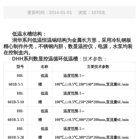
更新时间：2014-01-01
浏览：1070次
低温水槽
结构：
润华系列低温恒温锅结构为金属长方形，采用冷轧钢板
精心制作外壳，不锈钢内胆，数显温控仪，电源，水泵均装
在控制盒内。
DHH
系列数显控温循环低温槽
：
技术参数：
型号
名称
主要技术参数
HH-
低温
温度范围
-5
～
601B-5-5
槽
100
℃
,
≤±
0.5
℃
,180*140*200mm,
泵流量
6L/min
HH-
低温
温度范围
-5
～
601B-5-10
槽
100
℃
,
≤±
0.5
℃
,250*200*200mm,
泵流量
6L/min
HH-
低温
温度范围
-5
～
601B-5-15
槽
100
℃
,
≤±
0.5
℃
,300*250*200mm,
泵流量
6L/min
HH-
低温
温度范围
-5
～
601B-5-20
槽
100
℃
,
≤±
0.5
℃
,300*250*260mm,
泵流量
6L/min