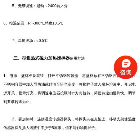
5
、无级调速：起动～2400转／分
6
、控温范围：RT-300℃.精度±0.5℃
7
、温度波动：≤0.5℃
三、型集热式磁力加热搅拌器
使用方法
1
、电源、盛杯准备就绪，打开不锈钢容器盖，将盛杯放在不锈钢容器中间，往
不锈钢容器中加入导热油或硅油至恰当高度，将搅拌子放入盛杯溶液中。开启电
源开关，指示灯亮，将调速电位器按顺时针方向旋转，简便转速由慢到快。调节
到要求转速为止。
2
、要加热时，连接温度传感器探头，将探头夹在支架上，移动支架使温度
传感器探头插入溶液中不少于5厘米，但不能影响搅拌子。