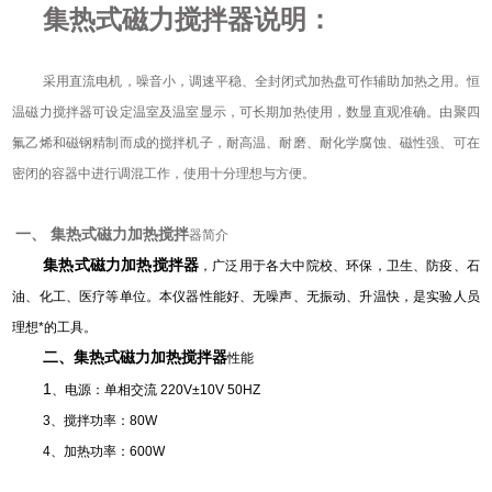
集热式磁力搅拌器说明：
采用直流电机，噪音小，调速平稳、全封闭式加热盘可作辅助加热之用。恒
温磁力搅拌器可设定温室及温室显示，可长期加热使用，数显直观准确。由聚四
氟乙烯和磁钢精制而成的搅拌机子，耐高温、耐磨、耐化学腐蚀、磁性强、可在
密闭的容器中进行调混工作，使用十分理想与方便。
一、 集热式磁力加热搅拌
器简介
集热式磁力加热搅拌器
，广泛用于各大中院校、环保，卫生、防疫、石
油、化工、医疗等单位。本仪器性能好、无噪声、无振动、升温快，是实验人员
理想*的工具。
二、集热式磁力加热搅拌器
性能
1
、电源：单相交流 220V±10V 50HZ
3
、搅拌功率：80W
4
、加热功率：600W