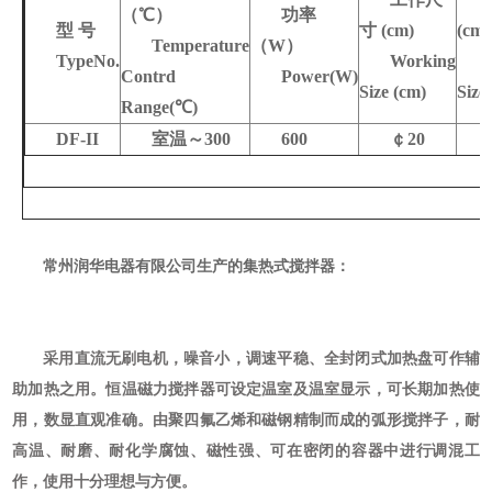
（
℃
）
功率
型 号
寸 (cm)
(cm)
Temperature
（W）
TypeNo.
Working
Contrd
Power(W)
Size (cm)
Size
Range(
℃)
DF-II
室温～300
600
￠20
常州润华电器有限公司生产的集热式搅拌器：
采用直流无刷电机，噪音小，调速平稳、全封闭式加热盘可作辅
助加热之用。恒温磁力搅拌器可设定温室及温室显示，可长期加热使
用，数显直观准确。由聚四氟乙烯和磁钢精制而成的弧形搅拌子，耐
高温、耐磨、耐化学腐蚀、磁性强、可在密闭的容器中进行调混工
作，使用十分理想与方便。