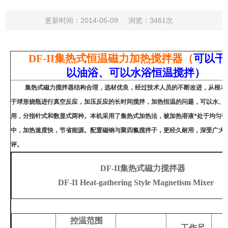
更新时间：2014-05-09
浏览：3461次
DF-II
集热式恒温磁力加热搅拌器（
可以干
以油浴、可以水浴恒温搅拌）
集热式磁力搅拌器结构合理，选材优良，经过技术人员的不断改进，从根本
于球形烧瓶进行真空反应，加压反应的长时间搅拌，加热恒温的问题，可以水、
用，分指针式和数显式两种。本机采用了集热式加热法，被加热溶液*处于均匀强
中，加热速度快，节省能源。配置磁钢与聚四氟搅拌子，更经久耐用，深受广大
评。
DF-II
集热式磁力搅拌器
DF-II Heat-gathering Style Magnetism Mixer
控温范围
工作尺