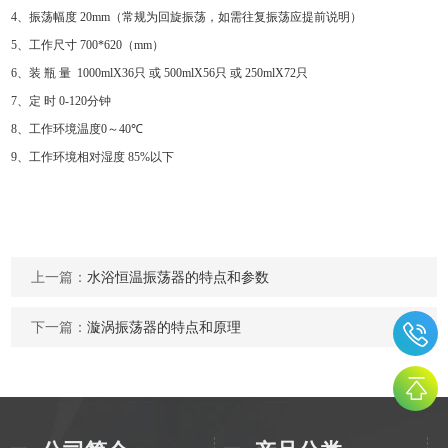
4
、振荡幅度
20mm
（常规为回旋振荡，如需往复振荡应提前说明）
5
、工作尺寸
700*620
（
mm
）
6
、装
瓶
量
1000mlX36
只
或
500mlX56
只
或
250mlX72
只
7
、定
时
0-120
分钟
8
、工作环境温度
0
～
40
℃
9
、工作环境相对湿度
85%
以下
上一篇：
水浴恒温振荡器的特点和参数
下一篇：
漩涡振荡器的特点和原理