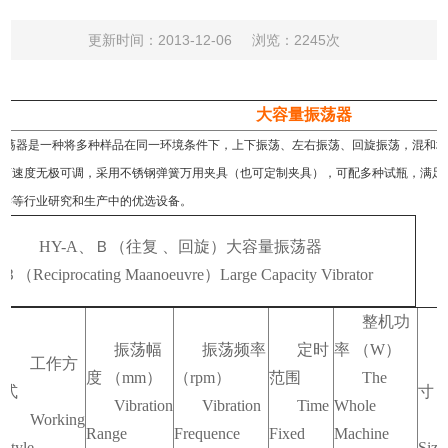
更新时间：2013-12-06
浏览：2245次
大容量振荡器
振荡器是一种将多种样品在同一环境条件下，上下振荡、左右振荡、回旋振荡，混和
振荡速度无极可调，采用不锈钢弹簧万用夹具（也可定制夹具），可配多种试瓶，满足
医学等行业研究和生产中的优选设备。
HY-A
、Ｂ（往复 、回旋）大容量振荡器
A
Ｂ（
Reciprocating Maanoeuvre
）
Large Capacity Vibrator
整机功
振荡幅
振荡频率
定时
率
（W）
工作方
度
（mm）
（rpm）
范围
The
式
寸
（
Vibration
Vibration
Time
Whole
.
Working
Range
Frequence
Fixed
Machine
Style
Siz