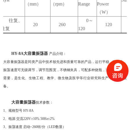
（mm）
（rpm）
Range
Power
（W）
往复、
0
～
20
260
120
往复
120
HY-8A
大容量振荡器
产品介绍：
大容量振荡器是同类产品中技术较先进和质量可靠的产品，运行平稳，噪音小，
振荡速度可无级调节，调节范围宽，不锈钢夹具，可配多种烧瓶，满足不同客户
需要，是生化、生物工程、教学、微生物及医学等行业研究和生产中的优选设
备。
大容量振荡器
技术参数：
1
、规格型号
HY-8A
2
、电源
交流
220V±10% 50Hz±2%
3
、振荡速度
启动
~260
转
/
分（
LED
数显）