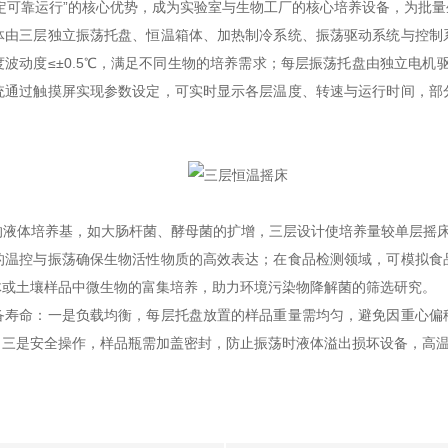
定可靠运行”的核心优势，成为实验室与生物工厂的核心培养设备，为批量
三层独立振荡托盘、恒温箱体、加热制冷系统、振荡驱动系统与控制
波动度≤±0.5℃，满足不同生物的培养需求；每层振荡托盘由独立电机驱
统通过触摸屏实现参数设定，可实时显示各层温度、转速与运行时间，部
体培养基，如大肠杆菌、酵母菌的扩增，三层设计使培养量较单层摇床
的温控与振荡确保生物活性物质的高效表达；在食品检测领域，可模拟食
或土壤样品中微生物的富集培养，助力环境污染物降解菌的筛选研究。​
命：一是负载均衡，每层托盘放置的样品重量需均匀，避免因重心偏
；三是安全操作，样品瓶需加盖密封，防止振荡时液体溢出损坏设备，高