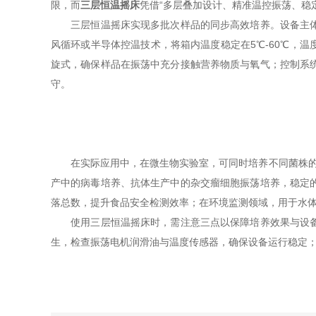
限，而
三层恒温摇床
凭借“多层叠加设计、精准温控振荡、稳
三层恒温摇床实现多批次样品的同步高效培养。设备主体由
风循环或半导体控温技术，将箱内温度稳定在5℃-60℃，温度
旋式，确保样品在振荡中充分接触营养物质与氧气；控制系
守。​
在实际应用中，在微生物实验室，可同时培养不同菌株的液
产中的病毒培养、抗体生产中的杂交瘤细胞振荡培养，稳定
落总数，提升食品安全检测效率；在环境监测领域，用于水体
使用三层恒温摇床时，需注意三点以保障培养效果与设备寿
生，检查振荡电机润滑油与温度传感器，确保设备运行稳定