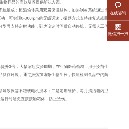
生物样品的高效培养提供解决方案。​
系统组成：恒温箱体采用双层保温结构，加热制冷系统通过热
在线咨询
动，可实现0-300rpm的无级调速，振荡方式支持往复式或回
分型号支持定时功能，到达设定时间后自动停机，无需人工值
微信扫一扫
提升3倍，大幅缩短实验周期；在生物医药领域，用于疫苗生
品储存环境，通过振荡加速微生物生长，快速检测食品中的菌
移导致振荡不稳或电机损坏；二是定期维护，每月清洁箱内卫
温运行时避免直接接触箱体，防止烫伤。