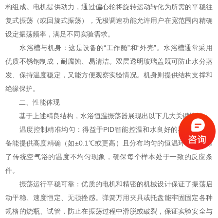
构组成。电机提供动力，通过偏心轮将旋转运动转化为所需的平稳往
复式振荡（或回旋式振荡），无极调速功能允许用户在宽范围内精确
设定振荡频率，满足不同实验需求。
水浴槽与机身：这是设备的“工作舱”和“外壳”。水浴槽通常采用
优质不锈钢制成，耐腐蚀、易清洁。双层透明玻璃盖既可防止水分蒸
发、保持温度稳定，又能方便观察实验情况。机身则提供结构支撑和
绝缘保护。
二、性能体现
基于上述精良结构，水浴恒温振荡器展现出以下几大关键性能：
温度控制精准均匀：得益于PID智能控温和水良好的导热性，设
备能提供高度精确（如±0.1℃或更高）且分布均匀的恒温环境，消除
了传统空气浴的温度不均匀现象，确保每个样本处于一致的反应条
件。
振荡运行平稳可靠：优质的电机和精密的机械设计保证了振荡启
动平稳、速度恒定、无顿挫感。弹簧万用夹具或托盘能牢固固定各种
规格的烧瓶、试管，防止在振荡过程中滑脱或破裂，保证实验安全与