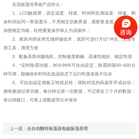
全温振荡培养箱产品特点：
1、LCD触摸屏，设定温度、转速、时间和实测温度、转速、剩
余时间在同一界面显示，不用相互切换界面，观察更直观；操作界面
加密锁定功能，杜绝重复操作和人为误操作；
2、摇床内胆采用无缝焊接技术，底部可进行方位*冲洗，无需专
用工具，清理方便
3、配备高质伺服电机，控制速度精确、高速性能好、稳定性强
4、*定时除霜功能，90分钟内可自由设定，除霜间隔30~600分
钟可调，能确保长时间在低温状态下运行时蒸发器不结冰
5、可自由设定摇板正转或反转；强制对流的风扇常开或自动；
拥有数据记录功能，每分钟记录一次数据，可记录近三个月的数据；
有USB接口，可将上述数据导出并保存
上一篇：
全自动翻转振荡器电磁振荡原理