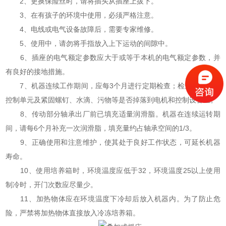
2、更换保险丝时，请将插头从插座上拔下。
3、在有孩子的环境中使用，必须严格注意。
4、电线或电气设备故障后，需要专家维修。
5、使用中，请勿将手指放入上下运动的间隙中。
6、插座的电气额定参数应大于或等于本机的电气额定参数，并
有良好的接地措施。
7、机器连续工作期间，应每3个月进行定期检查；检查保险丝、
控制单元及紧固螺钉、水滴、污物等是否掉落到电机和控制设备上。
8、传动部分轴承出厂前已填充适量润滑脂。机器在连续运转期
间，请每6个月补充一次润滑脂，填充量约占轴承空间的1/3。
9、正确使用和注意维护，使其处于良好工作状态，可延长机器
寿命。
10、使用培养箱时，环境温度应低于32，环境温度25以上使用
制冷时，开门次数应尽量少。
11、加热物体应在环境温度下冷却后放入机器内。为了防止危
险，严禁将加热物体直接放入冷冻培养箱。