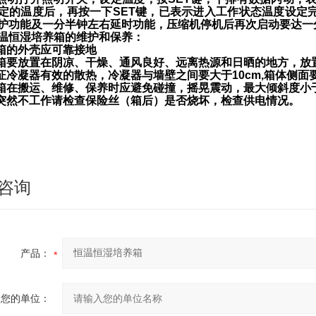
定的温度后，再按一下SET键，已表示进入工作状态温度设定
护功能及一分半钟左右延时功能，压缩机停机后再次启动要达一
温恒湿培养箱
的维护和保养：
养箱的外壳应可靠接地
养箱要放置在阴凉、干燥、通风良好、远离热源和日晒的地方，放
保证冷凝器有效的散热，冷凝器与墙壁之间要大于10cm,箱体侧面
养箱在搬运、维修、保养时应避免碰撞，摇晃震动，最大倾斜度小于
器突然不工作请检查保险丝（箱后）是否烧坏，检查供电情况。
咨询
产品：
您的单位：