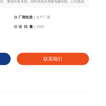
轻、整体外形美观，控制系统采用微电脑控制、LCD液晶
方便可靠，有便于观察。制冷系统为优质全封闭压缩机。制
高温风机装置，强迫空气对流，温度分布更加均匀。
厂商性质：
生产厂家
访 问 量：
2583
联系我们