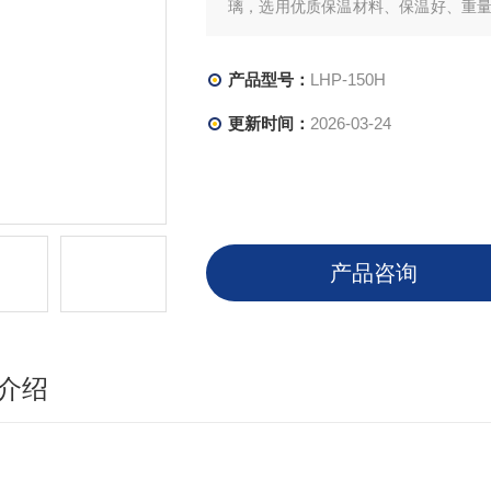
璃，选用优质保温材料、保温好、重量
显示，准确直观、精度高、温度调节
冷速度快、噪音低，箱内配以2只优质
产品型号：
LHP-150H
更新时间：
2026-03-24
产品咨询
介绍