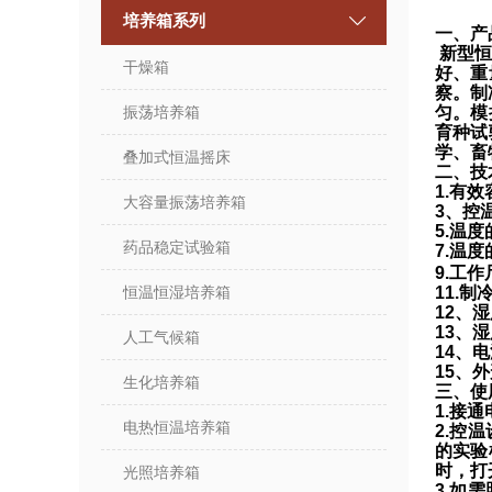
培养箱系列
一、产
新型
干燥箱
好、重
察。制
振荡培养箱
匀。模
育种试
学、畜
叠加式恒温摇床
二、技
1.有
大容量振荡培养箱
3、
控
5.温
药品稳定试验箱
7.温
9.工
恒温恒湿培养箱
11.制
12、
13、
人工气候箱
14、电
15、外
生化培养箱
三、使
1.接
电热恒温培养箱
2.控
的实验
时，打
光照培养箱
3.如