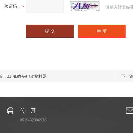
验证码：
请输入计算结
篇：
JJ-4B多头电动搅拌器
下一
传 真
0519-82306938