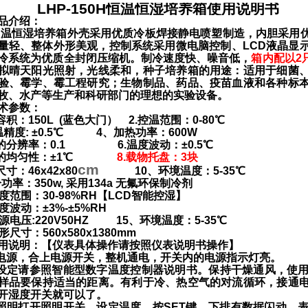
LHP-
150
H
恒温恒湿培养箱
使用说明书
品介绍：
恒温恒湿培养箱
外壳采用优质冷板焊接静电喷塑制造，内胆采用
量轻、整体外形美观，控制系统采用微电脑控制、LCD液晶显
冷系统为优质全封闭压缩机。制冷速度快、噪音低，
箱内配以
2
拟晴天阳光照射，光线柔和，种子培养箱的用途：适用于细菌
验、霉学、霉工程研究；生物制品、药品、疫苗血液和各种标
牧、水产等生产和科研部门的理想的实验设备。
术参数：
效容积：
15
0L
(蓝色大门）
2.控温范围：0-
80
℃
温精度
: ±0.5℃ 4、
加热功率：
600W
度的分辨率：0.1 6.温度波动：±0.5℃
度的均匀性：±1℃
8.载物托盘：
3
块
cm
作尺寸：
46x42x80
10、
环境温度：
5-35℃
冷功率：3
5
0w, 采用134a 无氟环保制冷剂
湿度范围：
3
0-9
8
%RH【
LCD
智能控湿】
湿度波动：±
3
%-±
5
%RH
源电压:220V50HZ
15、
环境温度：
5-35℃
形尺寸：560x580x1380mm
用说明：【仪表具体操作请按照仪表说明书操作】
通电源，合上电源开关，整机通电，开关内的电源指示灯亮。
温设定请参照智能型数字温度控制器说明书。保持干燥通风，使
样品要保持适当的距离。有利于冷、热空气的对流循环，接通
开湿度开关就可以了。
需照明打开照明开关，设定温度，按SET键，下排有数据闪动