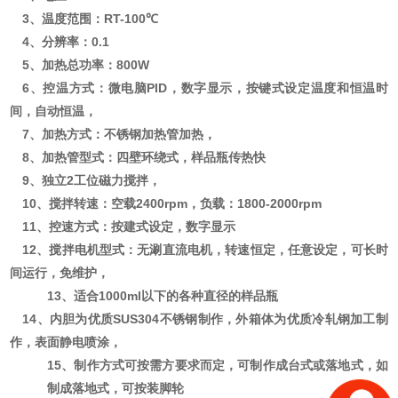
3、温度范围：RT-100℃
4、分辨率：0.1
5、加热
总
功率：
800
W
6、控温方式：微电脑PID，数字显示，按键式设定温度和恒温时
间，自动恒温，
7、加热方式：不锈钢加热管加热，
8、加热管型式：四壁环绕式，样品瓶
传热快
9、
独立
2
工位磁力搅拌，
10、搅拌转速：空载2400rpm，负载：1800-2000rpm
11、控速方式：按建式设定，数字显示
12、搅拌电机型式：无涮直流电机，转速恒定，任意设定，可长时
间运行，免维护，
13、适合
1000ml以下的
各种直径的样品瓶
14、内胆为优质SUS304不锈钢制作，外箱体为优质冷轧钢加工制
作，表面静电喷涂，
1
5
、制作方式可按需方要求而定，可制作成台式或落地式，如
制成落地式，可按装脚轮