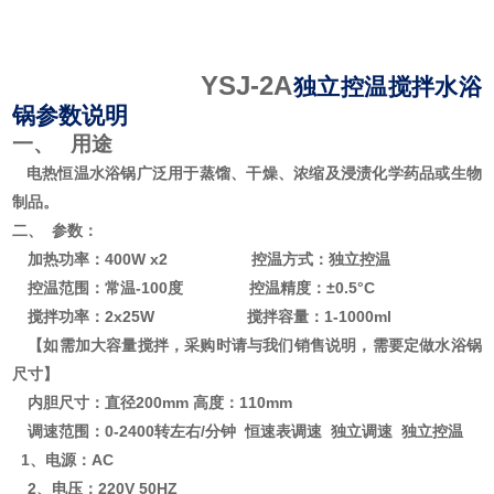
YSJ-2A
独立控温
搅拌水浴
锅
参数说明
一、
用途
电热恒温水浴锅广泛用于蒸馏、干燥、浓缩及浸渍化学药品或生物
制品。
二、
参数：
加热功率：
400
W
x2
控温方式：
独立
控温
控温范围：常温
-100度 控温精度：±0.5°C
搅拌功率：
2x25W
搅拌容量：
1-1000ml
【如需加大容量搅拌，采购时请与我们销售说明，需要定做水浴锅
尺寸】
内胆尺寸：
直径
200mm 高度：110mm
调速范围：
0-2
400
转
左右
/分钟
恒速表
调速
独立调速
独立控温
1、电源：AC
2、电压：220V 50HZ