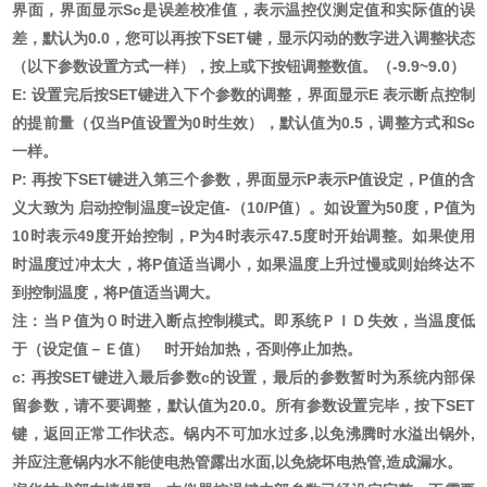
界面，界面显示Sc是误差校准值，表示温控仪测定值和实际值的误
差，默认为0.0，您可以再按下SET键，显示闪动的数字进入调整状态
（以下参数设置方式一样），按上或下按钮调整数值。（-9.9~9.0）
E: 设置完后按SET键进入下个参数的调整，界面显示E 表示断点控制
的提前量（仅当P值设置为0时生效），默认值为0.5，调整方式和Sc
一样。
P: 再按下SET键进入第三个参数，界面显示P表示P值设定，P值的含
义大致为 启动控制温度=设定值-（10/P值）。如设置为50度，P值为
10时表示49度开始控制，P为4时表示47.5度时开始调整。如果使用
时温度过冲太大，将P值适当调小，如果温度上升过慢或则始终达不
到控制温度，将P值适当调大。
注：当Ｐ值为０时进入断点控制模式。即系统ＰＩＤ失效，当温度低
于（设定值－Ｅ值） 时开始加热，否则停止加热。
c: 再按SET键进入最后参数c的设置，最后的参数暂时为系统内部保
留参数，请不要调整，默认值为20.0。所有参数设置完毕，按下SET
键，返回正常工作状态。锅内不可加水过多,以免沸腾时水溢出锅外,
并应注意锅内水不能使电热管露出水面,以免烧坏电热管,造成漏水。