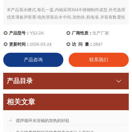
本产品系水槽式,每孔一盖,内锅采用304不锈钢制作成型,外壳选用
优质薄板并喷塑,电热管装在水中间,加热快,耗电省,并装有数显恒
温装置，2孔可以独立控温、独立搅拌
产品型号：
YSJ-2A
厂商性质：
生产厂家
四、使用方法
更新时间：
2026-03-24
访 问 量：
2847
1、使用时必须先加水于锅内,再接通电源。设置温度按SET键进
产品咨询
联系我们
入温度设置模式设置或查看设定值，按下SET键看到数字闪动表
示在设置模式下，按向上钮增加设置值，向下钮减少设置值，一
直按着不放会一直增加或减少
产品目录
相关文章
搅拌循环水浴锅的加热的好处