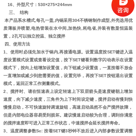
1
6
、外型尺寸：
530
×
275
×
244
mm
三、
结构
本产品系水槽式
,每孔一盖,内锅采用304不锈钢制作成型,外壳选用优
质薄板并喷塑,电热管装在水中间,加热快,耗电省,并装有数显恒温装
置，
2孔
可以独立控温、独立搅拌
四、使用方法
1、使用时必须先加水于锅内,再接通电源。设置温度按SET键进入温
度设置模式设置或查看设定值，按下SET键看到数字闪动表示在设置
模式下，按向上钮增加设置值，向下钮减少设置值，一直按着不放会
一直增加或减少到您需要的值，设置完毕，再按下SET按钮退出设置
模式，返回正常工作测量模式。
2、搅拌时、请
在恒速表上设定转速上下双层箭头是速度键朝上增加
速度，向下减少速度，三角件为上下时间设定键，搅拌启动
有慢到快
慢慢启动，不可快速旋转调速旋钮，高速启动虽然不会产搅拌故障，
但是内部电位器容易受到损坏。建议慢速启动较为合理，调到你满意
的搅拌速度即可进入正常工作状态，中速搅拌会延长搅拌寿命。
3、
温度
调整参数
Sc: 按着SET键3秒钟不放后进入内部参数设置调整