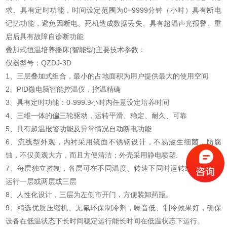
求、具有定时功能，时间设定范围为0~9999分钟（小时）具有断电
记忆功能，避免因断电、死机造成数据丢失、具有超温声光报警、重
启后具有故障自诊断功能
叠加式恒温培养摇床(智能型)主要技术参数：
仪器型号：QZDJ-3D
1、三层叠加式组合，最小的占地面积为用户提供最大的使用空间
2、PID微电脑智能控温仪，控温精确
3、具有定时功能：0-999.9小时内任意设定培养时间
4、三维一体的偏三轮驱动，运转平滑、稳定、耐久、可靠
5、具有超温报警功能及异常情况自动断电功能
6、流线型外观，内衬采用镜面不锈钢设计，不易滋生细菌，防腐
蚀，不仅美观大方，而且方便清洁；外壳采用静电喷塑.
7、每层独立控制，各层可在不同温度、转速下同时运转或根据需要
运行一层或两层或三层
8、人性化设计，三层为左侧市开门，方便装卸药瓶。
9、精选优质压缩机、无氟环保制冷剂，噪音低、制冷效果好，确保
设备在低温状态下长时间稳定运行能长时间在低温状态下运行。