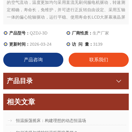
的空气流动，温度更加均匀采用直流无刷伺服电机驱动，转速测
定精确，寿命长，免维护，并可进行正反转自由设定、采用五轴
一体的偏心轮轴驱动，运行平稳、使用寿命长LCD大屏幕液晶屏
显示触摸屏程序控温，充分满足您的需求、具有定时功能，时间
设定范围为0~9999分钟（小时）具有断电记忆功能，避免因断
产品型号：
QZDJ-3D
厂商性质：
生产厂家
电、死机造成数据丢失、具有超温声光报警、重启后具有故障自
更新时间：
2026-03-24
访 问 量：
3139
诊断功能。
产品咨询
联系我们
产品目录
相关文章
恒温振荡摇床：构建理想的动态恒温场