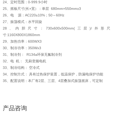
24、定时范围：0-999.9小时
25、摇板尺寸(长×宽）：单层 680mm×550mmx3
26、电 源：AC220±10%；50～60Hz
27、振荡模式：水平回旋
28、内胆尺寸：730x600x500mm(三层)/外形尺
寸:1160X800X1860mm
29、加热功率：600WX3
30、制冷功率：350Wx3
31、制冷剂： R134a环保无氟制冷剂
32、电 机： 无刷变频电机
33、制冷结构： 空冷式
34、控制方式： 具有过热保护装置，低温保护，防漏电保护功能
35、配置说明：本厂有2层、三层、4层叠加式振荡摇床，可定制
产品咨询