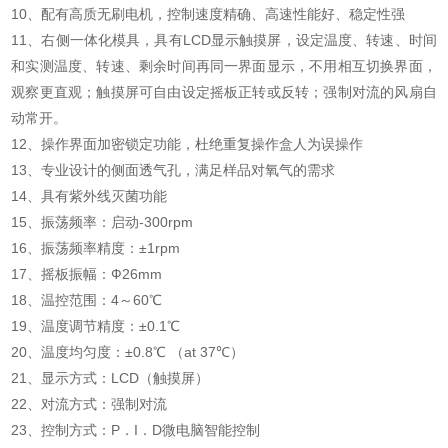
10、配有高质无刷电机，控制速度精确、高速性能好、稳定性强
11、右侧一体化模具，具有LCD显示触摸屏，设定温度、转速、时间
和实测温度、转速、剩余时间再同一界面显示，不用相互切换界面，
观察更直观；触摸屏可自由设定摇板正转或反转；强制对流的风扇自
动常开。
12、操作界面加密锁定功能，杜绝重复操作盒人为误操作
13、专业设计的侧面透气孔，满足样品对氧气的需求
14、具有紫外线灭菌功能
15、振荡频率：启动-300rpm
16、振荡频率精度：±1rpm
17、摇板振幅：Ф26mm
18、温控范围：4～60℃
19、温度调节精度：±0.1℃
20、温度均匀度：±0.8℃ （at 37℃）
21、显示方式：LCD（触摸屏）
22、对流方式：强制对流
23、控制方式：P．I．D微电脑智能控制