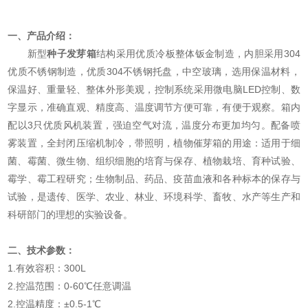
一、产品介绍：
新型
种子发芽箱
结构采用优质冷板整体钣金制造，内胆采用304
优质不锈钢制造，优质304不锈钢托盘，中空玻璃，选用保温材料，
保温好、重量轻、整体外形美观，控制系统采用微电脑LED控制、数
字显示，准确直观、精度高、温度调节方便可靠，有便于观察。箱内
配以3只优质风机装置，强迫空气对流，温度分布更加均匀。配备喷
雾装置，全封闭压缩机制冷，带照明，植物催芽箱的用途：适用于细
菌、霉菌、微生物、组织细胞的培育与保存、植物栽培、育种试验、
霉学、霉工程研究；生物制品、药品、疫苗血液和各种标本的保存与
试验，是遗传、医学、农业、林业、环境科学、畜牧、水产等生产和
科研部门的理想的实验设备。
二、技术参数：
1.有效容积：300L
2.控温范围：0-60℃任意调温
2.控温精度：±0.5-1℃