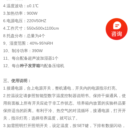
4.温度波动：±0.1℃
3.加热功率：900W
6.电源电压：220V50HZ
4.工作尺寸：550x500x1100cm
8.托盘分布：总量为4个
9、湿度范围：40%-95%RH
10、制冷功率：390W
11、每台配备超声波加湿器1个
12、每台
种子发芽箱
均配备压缩机
三、使用说明：
1.接通电源，合上电源开关，整机通电，开关内的电源指示灯亮。
2.控温设定请参照智能型数字温度控制器说明书。保持干燥通风，使
用前面板上所有开关应处于非工作状态。培养箱内放置的实验样品要
保持适当的距离。有利于冷、热空气的对流循环，接通电源，打开开
关，指示灯亮；选择培养温度，就可以了。
3.如需照明打开照明开关，设定温度，按SET键，下排有数据闪动，