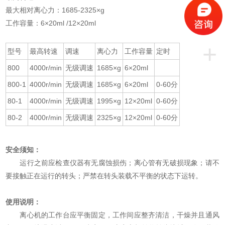
最大相对离心力：1685-2325×g
工作容量：6×20ml /12×20ml
+
型号
最高转速
调速
离心力
工作容量
定时
800
4000r/min
无级调速
1685×g
6×20ml
800-1
4000r/min
无级调速
1685×g
6×20ml
0-60分
80-1
4000r/min
无级调速
1995×g
12×20ml
0-60分
80-2
4000r/min
无级调速
2325×g
12×20ml
0-60分
安全须知：
运行之前应检查仪器有无腐蚀损伤；离心管有无破损现象；请不
要接触正在运行的转头；严禁在转头装载不平衡的状态下运转。
使用说明：
离心机的工作台应平衡固定，工作间应整齐清洁，干燥并且通风