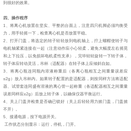
到很好的效果。
四、操作程序
1、将离心机放置在坚实、平整的台面上，注意四只机脚必须均衡受
力，用手轻摇一下，检查离心机是否放置平稳。
2、打开门盖，将选定的转子轻轻放到电机轴上，拧上螺帽使转子与
电机轴紧紧连接在一起（注意动作应小心轻柔，避免大幅度左右摇晃
和上下拉压，以免损坏电机柔性支承），完毕轻轻旋转一下转子体，
转子体应转动灵活，吊杯（适配器）在转子体上应倾斜自如。
3、将离心瓶连同瓶内溶液称重后（各离心瓶相互之间重量误差应
≤2g）放入吊杯内。如果转子配置的是适配器，则按同样方法将适配
器、试管套连同盛有溶液的离心管一起称重（各适配器相互之间重量
误差同样应≤2g）后放上转子体，以确保仪器平衡运行。
4、关上门盖并检查是否确已锁好（关上后轻轻用力掀门盖，门盖掀
不开）。
5、接通电源，按下电源开关。
工作状态分别显示：运行，停机，门开。