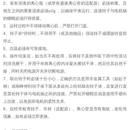
2、装有溶液的离心瓶（或带有盛液离心管的适配器）必须称重。且
相互之间的重量误差必须≤2g ，以确保平衡运行。连接转子与电机轴
的螺帽必须拧得很紧。
3、运转过程中不得移动离心机，严禁打开门盖。
4、转子未*停转时，不得用手（或其他物品）强迫转子减缓旋转提前
停止。
5、仪器必须有可靠接地。
6、操作结束后，如当天不再使用，应将转子及附件取下用中性清洁
剂清洗擦干，并用干布将离心腔内冷凝水擦拭干净，然后任其自然干
燥，同时关闭电源开关并切断电源。
7、取出转子时必须十分小心，正确的方法是用非金属工具（如起子
柄）或铜棒伸到转子体下面从多处向上轻轻敲击转子体，反复进行直
至震松转子体与电机轴之间的连接。严禁松开螺帽后就直接用手硬向
上拉拔，以免损坏电机的柔性支承。
8、应经常检查转子、吊杯（适配器）、离心管是否有裂纹，老化等
现象，如有必须立即更换。