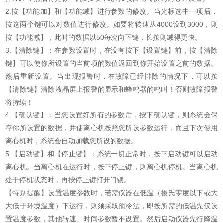
2.按【功能加】和【功能减】进行参数的修改。当光标选中一项后，
按这两个键可以对数值进行修改。如要将转速从4000设到3000，则
按【功能减】，此时的数据以50每次向下键，长按则减得更快。
3.【清除键】：在参数设置时，在没有按下【设置键】前，按【清除
键】可以使你所设置的当前项的数值返回到你开始设置之前的数据。
然后重新设置。当出现报警时，在故障已经排除的情况下，可以按
【清除键】清除液晶屏上报警的显示和蜂鸣器的鸣叫！否则故障报警
将持续！
4.【确认键】：当您设置好所有的参数后，按下确认键，则系统会保
存你所设置的数据，并使离心机按照您所设参数运行，而且下次使用
离心机时，系统会自动加载您所设的数据。
5.【启动键】和【停止键】：系统一切正常时，按下启动键可以启动
离心机。当离心机在运行时，按下停止键，则离心机停机。当离心机
处于停机状态时，再按停止键打开门锁。
【特别提醒】设置温度参数时，若需仪器在低温（摄氏零度以下或大
大低于环境温度）下运行，则须采取预冷法，即按所需的低温先仅设
置温度参数，其他转速、时间参数暂不设置。然后启动仪器先行降温