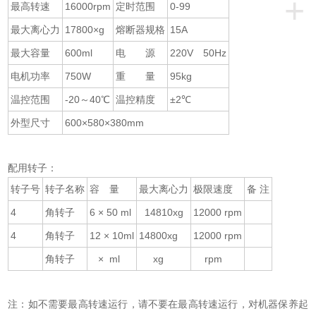
+
最高转速
16000rpm
定时范围
0-99
最大离心力
17800×g
熔断器规格
15A
最大容量
600ml
电 源
220V 50Hz
电机功率
750W
重 量
95kg
温控范围
-20～40℃
温控精度
±2℃
外型尺寸
600×580×380mm
配用转子：
转子号
转子名称
容 量
最大离心力
极限速度
备 注
4
角转子
6 × 50 ml
14810xg
12000 rpm
4
角转子
12 × 10ml
14800xg
12000 rpm
角转子
× ml
xg
rpm
注：如不需要最高转速运行，请不要在最高转速运行，对机器保养起