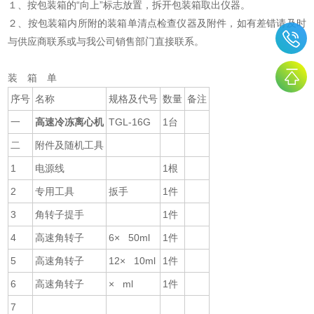
１、按包装箱的“向上”标志放置，拆开包装箱取出仪器。
２、按包装箱内所附的装箱单清点检查仪器及附件，如有差错请及时
与供应商联系或与我公司销售部门直接联系。
装 箱 单
序号
名称
规格及代号
数量
备注
一
高速冷冻离心机
TGL-16G
1台
二
附件及随机工具
1
电源线
1根
2
专用工具
扳手
1件
3
角转子提手
1件
4
高速角转子
6× 50ml
1件
5
高速角转子
12× 10ml
1件
6
高速角转子
× ml
1件
7