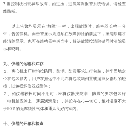
7.当控制板出现异常故障，如过压，过流等则报警系统错误。请检查
线路板。
以上告警均显示在“故障”一栏，出现故障时，蜂鸣器长鸣一分
钟，告警停机。而告警显示则必须在故障排除的前提下，按清除键才
能清除显示。也可在蜂鸣器鸣叫当中，解决故障按清除键同时清除显
示和鸣叫。
九、仪器的运输和贮存
１、离心机出厂时均按防雨、防潮、防震要求进行包装，并牢固地定
位在包装箱内，用户在搬运中不允许将包装箱倒置或抛摔及剧烈的碰
撞，以免损坏仪器或附件；
２、如仪器较长时间不用时，应将仪器按防潮、防震的要求包装好
（电机轴应涂上一薄层润滑脂），并贮存在-5—40℃，相对湿度不大
于90％的无腐蚀性气体和通风良好的室内。
十、仪器的开箱和检查