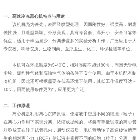
一、
高速冷冻离心机
特点与用途
该机机壳为铁壳，表面经喷塑处理，因而刚性好、强度高，耐腐
蚀性强，且造型新颖、外形美观，
具有噪音低、温升小、安全可靠等
优点，适用于样品量少、分离步骤多的实验分析工作，广泛应用于大
专院校、科研院所、生物制药、医疗卫生、化工、环保检测等单位。
本机可在环境温度为5-40℃，相对湿度不超过80％，周围无导电
尘埃、爆炸性气体和腐蚀性气体的条件下安全使用。由于本机配有制
冷机组，因此还可根据需要在低温环境下使用，其低工作温度可达－
10℃，因而使用条件更为*，应用更为广泛。
二、
工作原理
离心机是利用离心沉降原理，使溶液中密度不同的细胞（粒子）
在离心力作用下实现分离、浓缩或提纯的。将装有等量试液的离心管
对称放置在转子试管孔内，启动仪器后，电机带动转子高速旋转所产
生的相对离心力（RCF）使试液中密度不同的细胞（粒子）分离，相