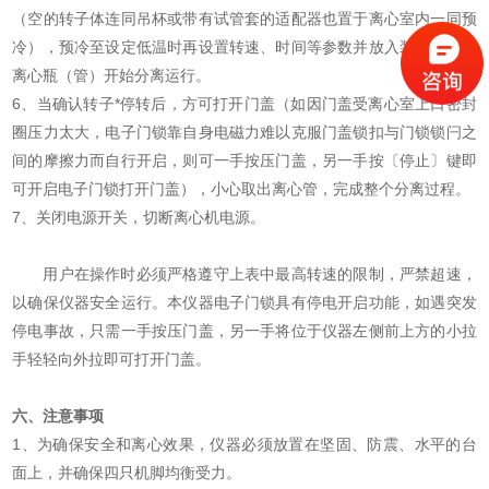
（空的转子体连同吊杯或带有试管套的适配器也置于离心室内一同预
冷），预冷至设定低温时再设置转速、时间等参数并放入装有溶液的
离心瓶（管）开始分离运行。
6、当确认转子*停转后，方可打开门盖（如因门盖受离心室上口密封
圈压力太大，电子门锁靠自身电磁力难以克服门盖锁扣与门锁锁闩之
间的摩擦力而自行开启，则可一手按压门盖，另一手按〔停止〕键即
可开启电子门锁打开门盖），小心取出离心管，完成整个分离过程。
7、关闭电源开关，切断离心机电源。
用户在操作时必须严格遵守上表中最高转速的限制，严禁超速，
以确保仪器安全运行。本仪器电子门锁具有停电开启功能，如遇突发
停电事故，只需一手按压门盖，另一手将位于仪器左侧前上方的小拉
手轻轻向外拉即可打开门盖。
六、注意事项
1、为确保安全和离心效果，仪器必须放置在坚固、防震、水平的台
面上，并确保四只机脚均衡受力。