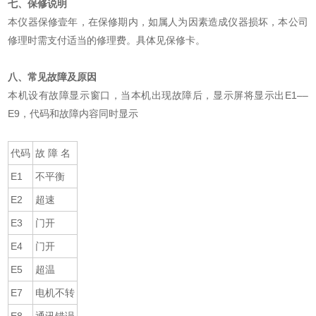
七、保修说明
本仪器保修壹年，在保修期内，如属人为因素造成仪器损坏，本公司
修理时需支付适当的修理费。具体见保修卡。
八、常见故障及原因
本机设有故障显示窗口，当本机出现故障后，显示屏将显示出E1––
E9，代码和故障内容同时显示
代码
故 障 名
E1
不平衡
E2
超速
E3
门开
E4
门开
E5
超温
E7
电机不转
E8
通讯错误