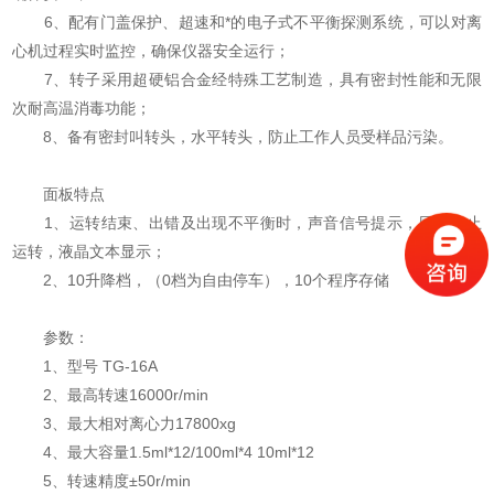
6、配有门盖保护、超速和*的电子式不平衡探测系统，可以对离
心机过程实时监控，确保仪器安全运行；
7、转子采用超硬铝合金经特殊工艺制造，具有密封性能和无限
次耐高温消毒功能；
8、备有密封叫转头，水平转头，防止工作人员受样品污染。
面板特点
1、运转结束、出错及出现不平衡时，声音信号提示，同时停止
运转，液晶文本显示；
2、10升降档，（0档为自由停车），10个程序存储
参数：
1、型号 TG-16A
2、最高转速16000r/min
3、最大相对离心力17800xg
4、最大容量1.5ml*12/100ml*4 10ml*12
5、转速精度±50r/min