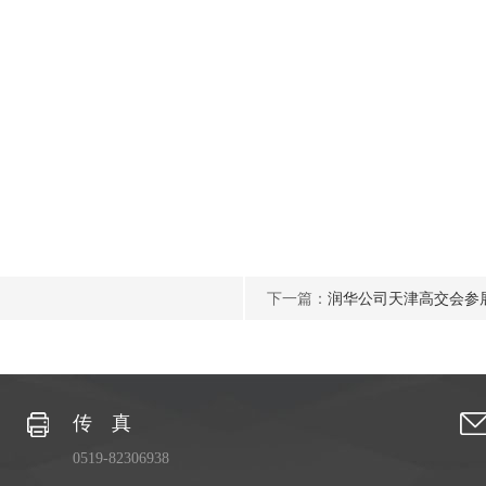
下一篇：
润华公司天津高交会参
传 真
0519-82306938