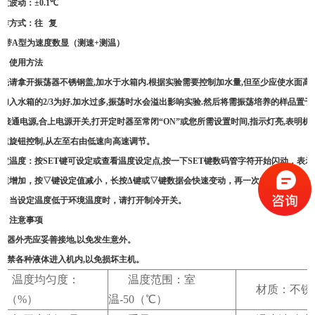
温度波动：
±0.1
℃
工作方式：往
复
注
:
带
A
型为速度数显（测速
+
测温）
三、使用方法
首先请拿开振荡器不锈钢盖
,
加水于水箱内
.
根据实验需要控制加水量
,
但至少应使水面高
般加入水箱的
2/3
为好
.
加水过多
,
振荡时水会溢出影响实验
.
然后将需振荡培养的样品置于
上
,
接通电源
,
合上电源开关
,
打开定时器至常闭
“ON”
或您所需设置时间
,
指示灯亮
,
表明机
调速旋钮控制
,
从左至右由低速向高速调节。
设定温度：按
SET
键可设定或查看温度设定点
,
按一下
SET
键数码管字符开始闪动，表示
定值增加，按
▽
键设定值减小，长按
Δ
键或
▽
键数据会快速变动，再一次
SET
键仪表回
毕。当设定温度低于环境温度时，请打开制冷开关。
四、注意事项
仪器外壳应妥善接地
,
以免发生意外。
严禁各种液体进入机内
,
以免损坏主机。
温度均匀度：
温度范围：室
材质：不锈
.5（%）
温-50（℃）