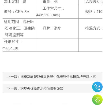
加工定制：是
重量：43
温度波动度：
工作室尺寸：
型号：CHA-SA
规格：710*4
440*360（mm）
适用范围：院校医
疗、石油化工、卫生防
品牌：润华
控温方式：
疫、环境监测等
外形尺寸：
10*470*520
上一篇：
润华新款智能低温数显生化光照恒温恒湿培养箱上市
下一篇：
润华教你操作水浴恒温振荡器