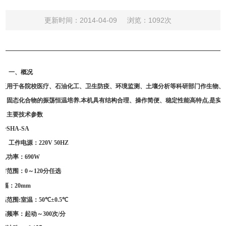
更新时间：2014-04-09
浏览：1092次
一、概况
广泛用于各院校医疗、石油化工、卫生防疫、环境监测、土壤分析等科研部门作生物、
态、固态化合物的振荡恒温培养
.
本机具有结构合理、操作简便、稳定性能高特点
,
是实
二、主要技术参数
型号
SHA-SA
工作电源：
220V 50HZ
整机功率：
690W
定时范围：
0
～
120
分任选
振
幅：
20mm
恒温范围
:
室温：
50
℃
±0.5
℃
振荡频率：起动～
300
次
/
分