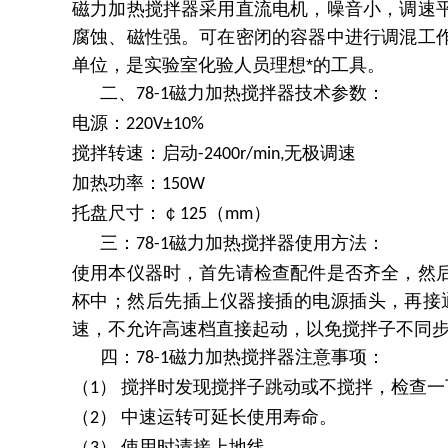
磁力加热搅拌器采用直流电机，噪音小，调速
腐蚀、磁性强。可在密闭的容器中进行调混工
单位，是实验室化验人员理想*的工具。
二、
磁力加热搅拌器技术参数：
78-1
电源：
±
220V
10%
搅拌转速：启动
无极调速
-2400r/min,
加热功率：
150W
托盘尺寸：￠
（
）
125
mm
三：
磁力加热搅拌器使用方法：
78-1
使用本仪器时，首先请检查配件是否齐全，然
杯中；然后先插上仪器接插的电源插头，再接
速，不允许高速档直接起动，以免搅拌子不同
四：
磁力加热搅拌器注意事项：
78-1
（
）
搅拌时发现搅拌子跳动或不搅拌，检查一
1
（
）
中速运转可延长使用寿命。
2
（
）
使用时请接上地线。