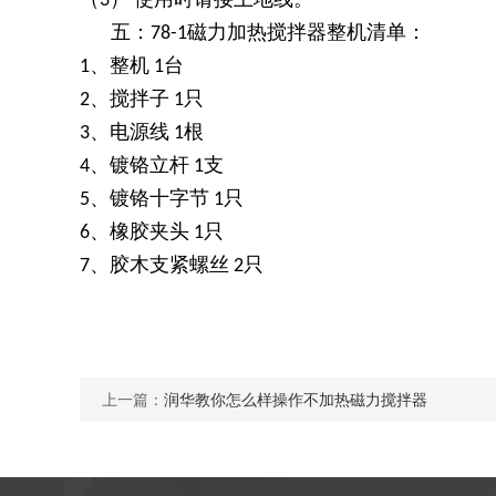
3
五：
磁力加热搅拌器整机清单：
78-1
、整机
台
1
1
、搅拌子
只
2
1
、电源线
根
3
1
、镀铬立杆
支
4
1
、镀铬十字节
只
5
1
、橡胶夹头
只
6
1
、胶木支紧螺丝
只
7
2
上一篇：
润华教你怎么样操作不加热磁力搅拌器