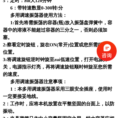
5：定时：zui大120分钟
6
：带转速数显0-300转/分
多用调速振荡器
使用方法：
1:
首先将需振荡的容器(瓶)放入振荡盘弹簧中，容
器中的溶液不能超过容器的三分之一，否则必须加
塞。
2:察看定时旋钮，旋在ON(常开)位置或您所需的时间
位置。
3:将调速旋钮逆时钟旋至zui低速位置，打开电源开
关，电源指示灯亮，再将调速旋钮顺时钟旋至您所需
的速度。
多用调速振荡器
注意事项：
1
：本
多用调速振荡器
采用三眼安全插座，使用时
一定要接妥地线。
2：工作时，应将本机放置在平整坚固的台面上，以防
振动。