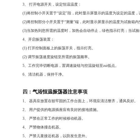
3
、
打开电源开关，设定恒温温度：
(1)
将控制小开关置于
“
设定
"
段，此时显示屏显示的温度为设定的温度，
(2)
将控制部分小开关置于
“
测量
"
端，此时显示屏显示的温度为试验箱内
(3)
当加热到您所需的温度时，加热会自动停止，绿色指示灯亮；当试验
4
、开启振荡装置：
(1)
打开控制面板上的振荡开关，指示灯亮。
(2)
调节振荡速度旋钮至所需的振荡频率。
5
、工作完毕切断电源，置调速旋钮与控温旋钮至zui低点。
6
、清洁机器，保持干净。
四：
气浴恒温振荡器注
意事项
1
、
器具应放置在较牢固的工作台面上，环境应清洁整齐，通风良好。
2
、
用户提供的电源插座应有良好的接地措施。
3
、
严禁在正常工作的时候移动机器。
4
、
严禁物体撞击机器。
5
、
严禁儿童接近机器，以防发生意外。