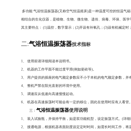
多功能
气浴恒温振荡器
(
又称空气恒温摇床
)
是一种温度可控的恒温气箱
相结合的生化仪器，是植物、生物、微生物、遗传、病毒、环保、医学
其主要特点：
(1)
温控，数字显示；
(2)
开设有补氧孔；
(3)
设有机械定时
二
:
气浴恒温振荡器
技术指标
1
、
使用前请详细阅读本说明书。
2
、
机器的工作平面不能过度平滑
(
例如瓷砖等
)
。
3
、
用户提供的插座的电气额定参数应不小于本机的电气额定参数，并
4
、
整机严禁在阳光直射的环境中使用。
5
、
调速应从低速向高速慢慢起动。
6
、
机器在高速振荡时可能会有一定的移位，因此在使用时应有人看管
气浴恒温振荡器
使用说明
三：
1
、
装入试验瓶，并保持平衡，如是双功能机型，设定振荡方式。
(
详细
2
、
接通电源，根据机器表面刻度设定定时时间，如需长时间工作，将