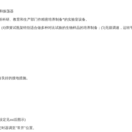
和振荡器
等科研、教育和生产部门作精密培养制备*的实验室设备。
；
(4)
弹簧试瓶架特别适合做多种对比试验的生物样品的培养制备；
(5)
无级调速，运转
有良好的接地措施。
。
设定见zui后图示
)
定时器调至
“
常开
"
位置。